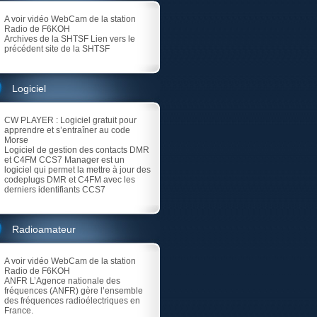
A voir vidéo
WebCam de la station
Radio de F6KOH
Archives de la SHTSF
Lien vers le
précédent site de la SHTSF
Logiciel
CW PLAYER
: Logiciel gratuit pour
apprendre et s’entraîner au code
Morse
Logiciel de gestion des contacts DMR
et C4FM
CCS7 Manager est un
logiciel qui permet la mettre à jour des
codeplugs DMR et C4FM avec les
derniers identifiants CCS7
Radioamateur
A voir vidéo
WebCam de la station
Radio de F6KOH
ANFR
L’Agence nationale des
fréquences (ANFR) gère l’ensemble
des fréquences radioélectriques en
France.