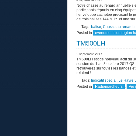
4 septembre 2017
Notre chasse au renard annuelle s’e
participants répartis en cinq équipe
l’enveloppe cachetée précisant le p
de trois balises 144 MHz et une sur
Tags:
balise
,
Chasse au renard
,
Posted in
évenements en region h
TM500LH
2 septembre 2017
TM500LH est de nouveau actif du 30 
session du 1 au 8 octobre 2017 QS
retrouverez sur toutes les bandes e
relaient !
Tags:
Indicatif spécial
,
Le Havre 
Posted in
Radiomarcheurs
,
Vie 