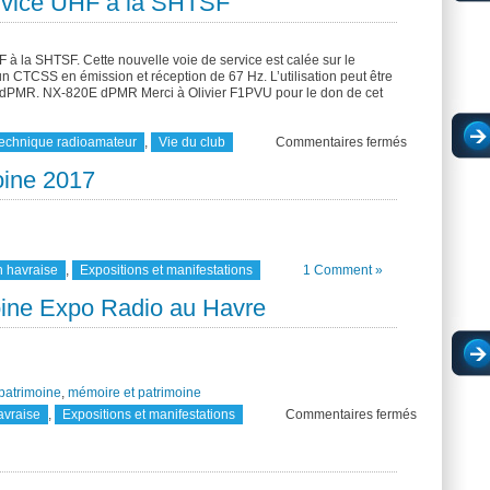
ervice UHF à la SHTSF
F à la SHTSF. Cette nouvelle voie de service est calée sur le
CTCSS en émission et réception de 67 Hz. L’utilisation peut être
dPMR. NX-820E dPMR Merci à Olivier F1PVU pour le don de cet
sur
echnique radioamateur
,
Vie du club
Commentaires fermés
Nouvelle
voie
oine 2017
de
service
UHF
à
la
SHTSF
 havraise
,
Expositions et manifestations
1 Comment »
oine Expo Radio au Havre
patrimoine
,
mémoire et patrimoine
sur
avraise
,
Expositions et manifestations
Commentaires fermés
Journées
du
patrimoine
Expo