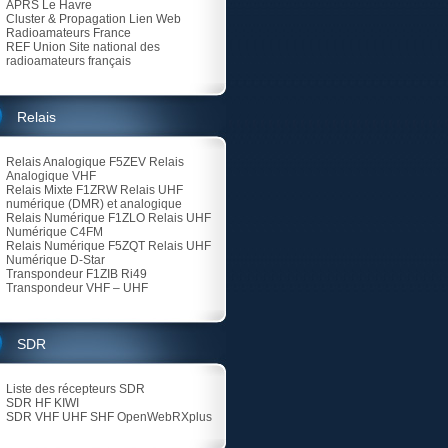
APRS Le Havre
Cluster & Propagation Lien Web
Radioamateurs France
REF Union
Site national des
radioamateurs français
Relais
Relais Analogique F5ZEV
Relais
Analogique VHF
Relais Mixte F1ZRW
Relais UHF
numérique (DMR) et analogique
Relais Numérique F1ZLO
Relais UHF
Numérique C4FM
Relais Numérique F5ZQT
Relais UHF
Numérique D-Star
Transpondeur F1ZIB Ri49
Transpondeur VHF – UHF
SDR
Liste des récepteurs SDR
SDR HF KIWI
SDR VHF UHF SHF
OpenWebRXplus