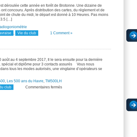
Radio
au
st déroulée cette année en forêt de Brotonne. Une dizaine de
Havre
s ont concouru. Après distribution des cartes, du règlement et de
oint de chute du midi, le départ est donné à 10 Heures. Pas moins
 3.5 […]
radiogoniométrie
avraise
,
Vie du club
1 Comment »
août au 4 septembre 2017, Il le sera ensuite pour la dernière
L spécial et diplôme pour 3 contacts assurés Vous nous
t dans tous les modes autorisés, une vingtaine d’opérateurs se
500
,
Les 500 ans du Havre
,
TM500LH
sur
du club
Commentaires fermés
TM500LH