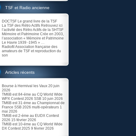
TSF et Radio ancienne
DOCTSF
Le grand livre de la TSF
La TSF des Rétro Actifs
Retrouvez ici
l’activité des Rétro Actifs de la SHTSF
Mémoire et Patrimoine
Crée en 2003,
l’association « Mémoire et Patrimoine
Le Havre 1939 -1945 » …
Radiofil
Association française des
amateurs de TSF et reproduction du
son
Articles récents
Bourse à Hermival les Vaux
20 juin
2026
TM6B est 84-éme au CQ World Wide
WPX Contest 2026 SSB
10 juin 2026
TM6B est 31-éme au Championnat de
France SSB 2026 multi-opérateurs
1
mai 2026
TM6B est 2-éme au EUDX Contest
2026
15 février 2026
TM6B est 10-éme au CQ World Wide
DX Contest 2025
9 février 2026