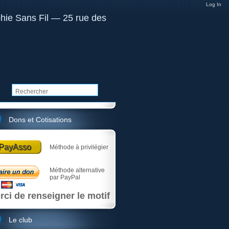
Log In
Dons et Cotisations
PayAsso
Méthode à privilégier
Méthode alternative
par PayPal
rci de renseigner le motif
Le club