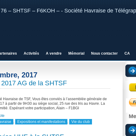
artenaires
Activités
A vendre
Mémorial
Nous contacter
CA
embre, 2017
e 2017 AG de la SHTSF
é Havraise de TSF, Vous êtes conviés à l’assemblée générale de
 à partir de 9H30 au siège social, 25 rue des Iris au Havre. La
amitié. Espérant votre participation, Alain – F1BGI
Me
ote
avraise
,
Expositions et manifestations
,
Vie du club