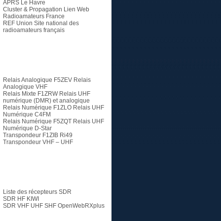
APRS Le Havre
Cluster & Propagation Lien Web
Radioamateurs France
REF Union
Site national des
radioamateurs français
Relais
Relais Analogique F5ZEV
Relais
Analogique VHF
Relais Mixte F1ZRW
Relais UHF
numérique (DMR) et analogique
Relais Numérique F1ZLO
Relais UHF
Numérique C4FM
Relais Numérique F5ZQT
Relais UHF
Numérique D-Star
Transpondeur F1ZIB Ri49
Transpondeur VHF – UHF
SDR
Liste des récepteurs SDR
SDR HF KIWI
SDR VHF UHF SHF
OpenWebRXplus