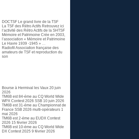
TSF et Radio ancienne
DOCTSF
Le grand livre de la TSF
La TSF des Rétro Actifs
Retrouvez ici
l’activité des Rétro Actifs de la SHTSF
Mémoire et Patrimoine
Crée en 2003,
l’association « Mémoire et Patrimoine
Le Havre 1939 -1945 » …
Radiofil
Association française des
amateurs de TSF et reproduction du
son
Articles récents
Bourse à Hermival les Vaux
20 juin
2026
TM6B est 84-éme au CQ World Wide
WPX Contest 2026 SSB
10 juin 2026
TM6B est 31-éme au Championnat de
France SSB 2026 multi-opérateurs
1
mai 2026
TM6B est 2-éme au EUDX Contest
2026
15 février 2026
TM6B est 10-éme au CQ World Wide
DX Contest 2025
9 février 2026