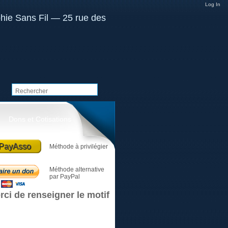
Log In
Dons et Cotisations
PayAsso
Méthode à privilégier
Méthode alternative
par PayPal
rci de renseigner le motif
Le club