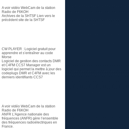
A voir vidéo
WebCam de la station
Radio de F6KOH
Archives de la SHTSF
Lien vers le
précédent site de la SHTSF
Logiciel
CW PLAYER
: Logiciel gratuit pour
apprendre et s’entraîner au code
Morse
Logiciel de gestion des contacts DMR
et C4FM
CCS7 Manager est un
logiciel qui permet la mettre à jour des
codeplugs DMR et C4FM avec les
derniers identifiants CCS7
Radioamateur
A voir vidéo
WebCam de la station
Radio de F6KOH
ANFR
L’Agence nationale des
fréquences (ANFR) gère l’ensemble
des fréquences radioélectriques en
France.