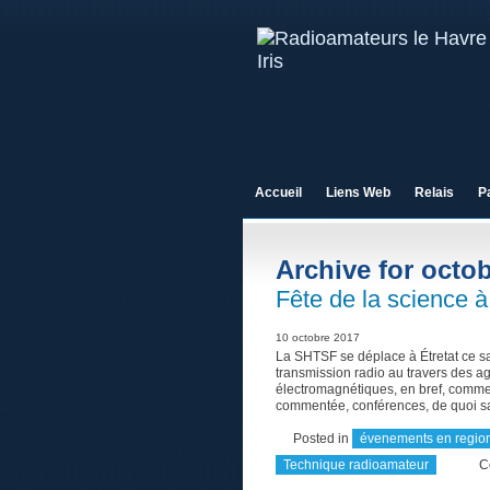
Accueil
Liens Web
Relais
P
Archive for octob
Fête de la science à
10 octobre 2017
La SHTSF se déplace à Étretat ce s
transmission radio au travers des a
électromagnétiques, en bref, comme
commentée, conférences, de quoi sat
Posted in
évenements en region
Technique radioamateur
C