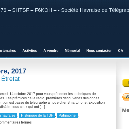
artenaires
Activités
A vendre
Mémorial
Nous contacter
CA
re, 2017
 Étretat
amedi 14 octobre 2017 pour vous présenter les techniques de
ges. Les prémices de la radio, premières découvertes des ondes
nt on est passé du télégraphe à notre cher Smartphone. Exposition
isfaire tous ceux qui ont […]
Me
 havraise
,
Historique de la TSF
,
Patrimoine
,
sur
ommentaires fermés
Fête