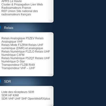
APRS Le Havre
Cluster & Propagation Lien Web
Radioamateurs France
REF Union
Site national des
radioamateurs français
Relais
Relais Analogique F5ZEV
Relais
Analogique VHF
Relais Mixte F1ZRW
Relais UHF
numérique (DMR) et analogique
Relais Numérique F1ZLO
Relais UHF
Numérique C4FM
Relais Numérique F5ZQT
Relais UHF
Numérique D-Star
Transpondeur F1ZIB Ri49
Transpondeur VHF – UHF
SDR
Liste des récepteurs SDR
SDR HF KIWI
SDR VHF UHF SHF
OpenWebRXplus