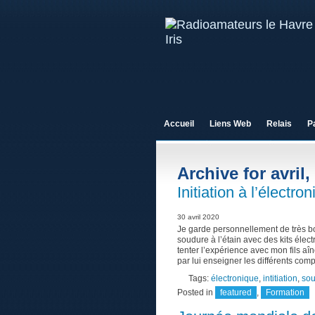
Accueil
Liens Web
Relais
P
Archive for avril,
Initiation à l’électro
30 avril 2020
Je garde personnellement de très b
soudure à l’étain avec des kits élec
tenter l’expérience avec mon fils aîn
par lui enseigner les différents comp
Tags:
électronique
,
intitiation
,
so
Posted in
featured
,
Formation