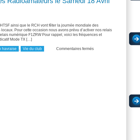
es Radioamateurs le Samedi 18 Avril
l’électronique
a SHTSF ainsi que le RCH vont fêter la journée mondiale des
 locaux. Pour cette occasion nous avons prévu d’activer nos relais
relais numérique F1ZRW Pour rappel, voici les fréquences et
ndicatif Mode TX […]
sur
 havraise
,
Vie du club
Commentaires fermés
Journée
mondiale
des
Radioamateurs
le
Samedi
18
Avril
2020