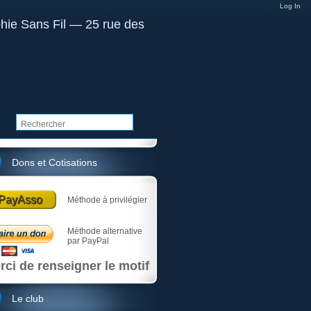
Log In
Dons et Cotisations
PayAsso
Méthode à privilégier
Méthode alternative
par PayPal
rci de renseigner le motif
Le club