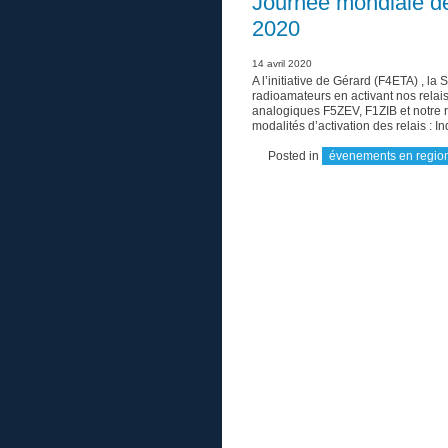
Journée mondiale d
2020
14 avril 2020
A l’initiative de Gérard (F4ETA) , l
radioamateurs en activant nos relais
analogiques F5ZEV, F1ZIB et notre 
modalités d’activation des relais : I
Posted in
évenements en region