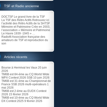
TSF et Radio ancienne
DOCTSF
Le grand livre de la TSF
La TSF des Rétro Actifs
Retrouvez ici
l’activité des Rétro Actifs de la SHTSF
Mémoire et Patrimoine
Crée en 2003,
l’association « Mémoire et Patrimoine
Le Havre 1939 -1945 » …
Radiofil
Association française des
amateurs de TSF et reproduction du
son
Articles récents
Bourse à Hermival les Vaux
20 juin
2026
TM6B est 84-éme au CQ World Wide
WPX Contest 2026 SSB
10 juin 2026
TM6B est 31-éme au Championnat de
France SSB 2026 multi-opérateurs
1
mai 2026
TM6B est 2-éme au EUDX Contest
2026
15 février 2026
TM6B est 10-éme au CQ World Wide
DX Contest 2025
9 février 2026