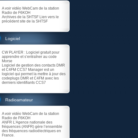
A voir vidéo
WebCam de la station
Radio de F6KOH
Archives de la SHTSF
Lien vers le
précédent site de la SHTSF
Logiciel
CW PLAYER
: Logiciel gratuit pour
apprendre et s’entraîner au code
Morse
Logiciel de gestion des contacts DMR
et C4FM
CCS7 Manager est un
logiciel qui permet la mettre à jour des
codeplugs DMR et C4FM avec les
derniers identifiants CCS7
Radioamateur
A voir vidéo
WebCam de la station
Radio de F6KOH
ANFR
L’Agence nationale des
fréquences (ANFR) gère l’ensemble
des fréquences radioélectriques en
France.