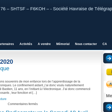
artenaires
Activités
A vendre
Mémorial
Nous contacter
CA
 2020
nique
ons souvenirs de mon enfance lors de l’apprentissage de la
troniques. Le confinement aidant, j’ai donc voulu naturellement
é Bastien, 11 ans, en l’initiant à l’électronique. J’ai donc commencé
osants , leur fonction et […]
Me
udure
sur
Commentaires fermés
Initiation
à