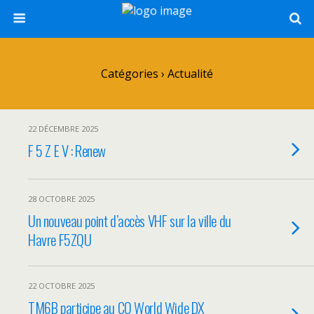
Catégories ›
Actualité
22 DÉCEMBRE 2025
F 5 Z E V : Renew
28 OCTOBRE 2025
Un nouveau point d’accès VHF sur la ville du
Havre F5ZQU
22 OCTOBRE 2025
TM6B participe au CQ World Wide DX