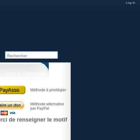
Log In
Dons et Cotisations
PayAsso
Méthode à privilégier
Méthode alternative
par PayPal
rci de renseigner le motif
Le club