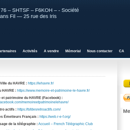
artenaires
Activités
A vendre
Mémorial
Nous contacter
CA
 Ville du HAVRE :
https://lehavre.fr/
du HAVRE :
https://www.memoire-et-patrimoine-le-havre.fr/
 et patrimoine du HAVRE (Facebook) :
.facebook.com/memoireetpatrimoinelehavre/
ro actifs :
https://tsfdesretroactifs.com/
Me
s Émetteurs Français :
https://web.r-e-f.org/
sage de la télégraphie :
Accueil – French Télégraphic Club