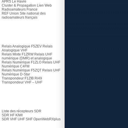
APRS Le Havre
Cluster & Propagation Lien Web
Radioamateurs France
REF Union
Site national des
radioamateurs français
Relais
Relais Analogique F5ZEV
Relais
Analogique VHF
Relais Mixte F1ZRW
Relais UHF
numérique (DMR) et analogique
Relais Numérique F1ZLO
Relais UHF
Numérique C4FM
Relais Numérique F5ZQT
Relais UHF
Numérique D-Star
Transpondeur F1ZIB Ri49
Transpondeur VHF – UHF
SDR
Liste des récepteurs SDR
SDR HF KIWI
SDR VHF UHF SHF
OpenWebRXplus