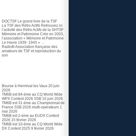
TSF et Radio ancienne
DOCTSF
Le grand livre de la TSF
La TSF des Rétro Actifs
Retrouvez ici
l’activité des Rétro Actifs de la SHTSF
Mémoire et Patrimoine
Crée en 2003,
l’association « Mémoire et Patrimoine
Le Havre 1939 -1945 » …
Radiofil
Association française des
amateurs de TSF et reproduction du
son
Articles récents
Bourse à Hermival les Vaux
20 juin
2026
TM6B est 84-éme au CQ World Wide
WPX Contest 2026 SSB
10 juin 2026
TM6B est 31-éme au Championnat de
France SSB 2026 multi-opérateurs
1
mai 2026
TM6B est 2-éme au EUDX Contest
2026
15 février 2026
TM6B est 10-éme au CQ World Wide
DX Contest 2025
9 février 2026