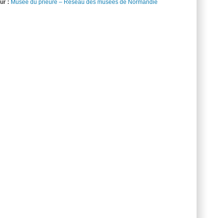
ur :
Musée du prieuré – Réseau des musées de Normandie