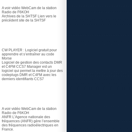
A voir vidéo
WebCam de la station
Radio de F6KOH
Archives de la SHTSF
Lien vers le
précédent site de la SHTSF
Logiciel
CW PLAYER
: Logiciel gratuit pour
apprendre et s’entraîner au code
Morse
Logiciel de gestion des contacts DMR
et C4FM
CCS7 Manager est un
logiciel qui permet la mettre à jour des
codeplugs DMR et C4FM avec les
derniers identifiants CCS7
Radioamateur
A voir vidéo
WebCam de la station
Radio de F6KOH
ANFR
L’Agence nationale des
fréquences (ANFR) gère l’ensemble
des fréquences radioélectriques en
France.