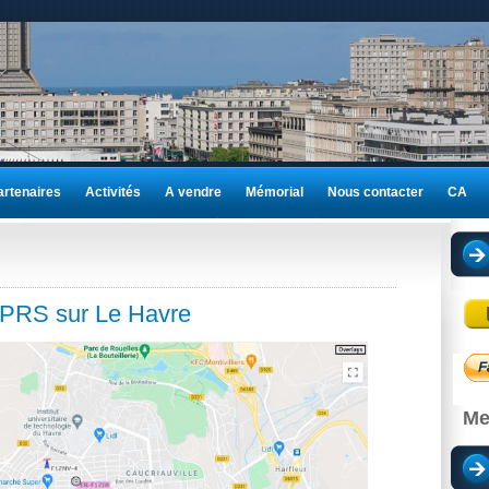
artenaires
Activités
A vendre
Mémorial
Nous contacter
CA
APRS sur Le Havre
Me