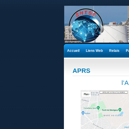
Accueil
Liens Web
Relais
P
APRS
l’