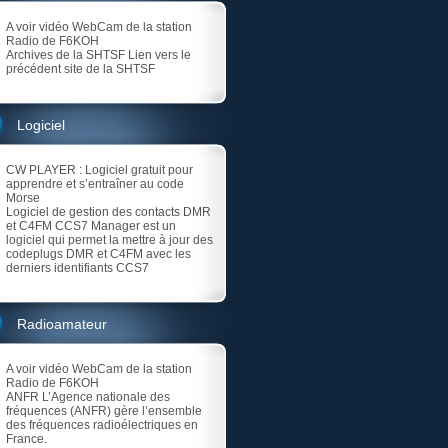
A voir vidéo
WebCam de la station
Radio de F6KOH
Archives de la SHTSF
Lien vers le
précédent site de la SHTSF
Logiciel
CW PLAYER
: Logiciel gratuit pour
apprendre et s’entraîner au code
Morse
Logiciel de gestion des contacts DMR
et C4FM
CCS7 Manager est un
logiciel qui permet la mettre à jour des
codeplugs DMR et C4FM avec les
derniers identifiants CCS7
Radioamateur
A voir vidéo
WebCam de la station
Radio de F6KOH
ANFR
L’Agence nationale des
fréquences (ANFR) gère l’ensemble
des fréquences radioélectriques en
France.