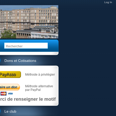
Log In
Dons et Cotisations
PayAsso
Méthode à privilégier
Méthode alternative
par PayPal
rci de renseigner le motif
Le club