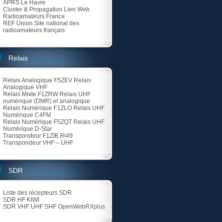
APRS Le Havre
Cluster & Propagation Lien Web
Radioamateurs France
REF Union
Site national des
radioamateurs français
Relais
Relais Analogique F5ZEV
Relais
Analogique VHF
Relais Mixte F1ZRW
Relais UHF
numérique (DMR) et analogique
Relais Numérique F1ZLO
Relais UHF
Numérique C4FM
Relais Numérique F5ZQT
Relais UHF
Numérique D-Star
Transpondeur F1ZIB Ri49
Transpondeur VHF – UHF
SDR
Liste des récepteurs SDR
SDR HF KIWI
SDR VHF UHF SHF
OpenWebRXplus