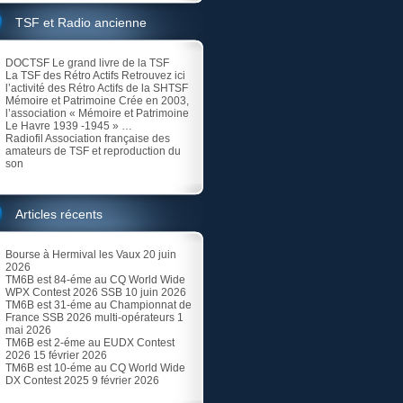
TSF et Radio ancienne
DOCTSF
Le grand livre de la TSF
La TSF des Rétro Actifs
Retrouvez ici
l’activité des Rétro Actifs de la SHTSF
Mémoire et Patrimoine
Crée en 2003,
l’association « Mémoire et Patrimoine
Le Havre 1939 -1945 » …
Radiofil
Association française des
amateurs de TSF et reproduction du
son
Articles récents
Bourse à Hermival les Vaux
20 juin
2026
TM6B est 84-éme au CQ World Wide
WPX Contest 2026 SSB
10 juin 2026
TM6B est 31-éme au Championnat de
France SSB 2026 multi-opérateurs
1
mai 2026
TM6B est 2-éme au EUDX Contest
2026
15 février 2026
TM6B est 10-éme au CQ World Wide
DX Contest 2025
9 février 2026