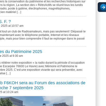
 vers la conservation du patrimoine et les recherches historiques sur
s la région. La section des « RétroActifs se réunit tous les lundis
e radio, poste à galène, électrophones, magnétophones,
cien matériel […]
S. F. ?
 2025 at 10:57 am
nt tout un club de Radioamateurs, mais pas seulement ! Dépassé le
maintenant avec le téléphone portable, Internet et les réseaux
ultiple, mais pour bien comprendre il faut se replonger dans le passé
ées du Patrimoine 2025
e 2025 at 9:30 am
éitérer notre exposition « la radio durant la période d’occupation
ue Escarpée 76600 Le Havre) avec Mémoire et Patrimoine le
bre 2025. C’est une exposition vivante qui sera présentée, avec
alise […]
club F6KOH sera au Forum des associations de
manche 7 septembre 2025
25 at 10:24 am