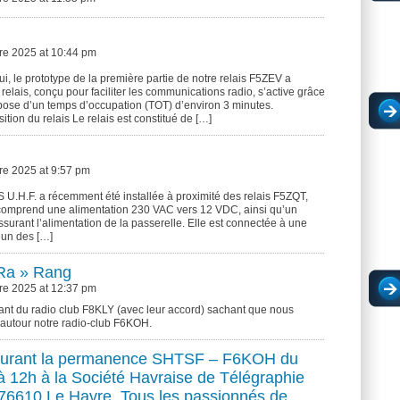
e 2025 at 10:44 pm
i, le prototype de la première partie de notre relais F5ZEV a
 relais, conçu pour faciliter les communications radio, s’active grâce
spose d’un temps d’occupation (TOT) d’environ 3 minutes.
ion du relais Le relais est constitué de […]
e 2025 at 9:57 pm
U.H.F. a récemment été installée à proximité des relais F5ZQT,
comprend une alimentation 230 VAC vers 12 VDC, ainsi qu’un
urant l’alimentation de la passerelle. Elle est connectée à une
l’un des […]
 Ra » Rang
e 2025 at 12:37 pm
ant du radio club F8KLY (avec leur accord) sachant que nous
utour notre radio-club F6KOH.
 durant la permanence SHTSF – F6KOH du
 12h à la Société Havraise de Télégraphie
s 76610 Le Havre. Tous les passionnés de