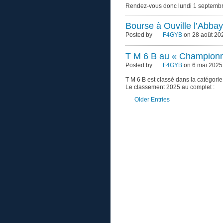
Rendez-vous donc lundi 1 septembre
Bourse à Ouville l’Abba
Posted by
F4GYB
on 28 août 202
T M 6 B au « Championn
Posted by
F4GYB
on 6 mai 2025
T M 6 B est classé dans la catégorie
Le classement 2025 au complet :
Older Entries