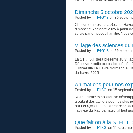
La S.H.T.S.F. à la TRANSAT CAFE 
Dimanche 5 octobre 2025
Posted by
F4GYB
on 30 septemb
Chers membres de la Société Havrai
dimanche 5 octobre 2025 à partir de
suivie par un pot de l’amitié. Nous 
Village des sciences du
Posted by
F4GYB
on 29 septemb
La S.H.T.S.F. sera présente au Villa
Découvrez cette exposition dédiée à 
l’Université Le Havre Normandie ! Im
du-havre-2025
Animations pour nos exp
Posted by
F1BGI
on 15 septembr
Notre activité exposition se dévelo
ajoutant des ateliers pour les plus j
par F6DQM que nous remercions ici n
l’activité du Radioamateur, il faut au
Que fait on à la S. H. T. S
Posted by
F1BGI
on 11 septembr