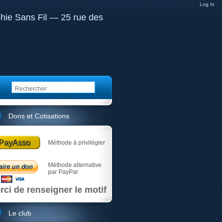
Log In
Dons et Cotisations
PayAsso
Méthode à privilégier
Méthode alternative
par PayPal
rci de renseigner le motif
Le club