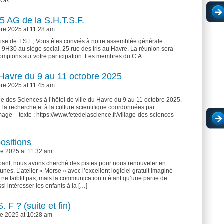
L’OR
 AG de la S.H.T.S.F.
re 2025 at 11:28 am
se de T.S.F., Vous êtes conviés à notre assemblée générale
 9H30 au siège social, 25 rue des Iris au Havre. La réunion sera
comptons sur votre participation. Les membres du C.A.
 Havre du 9 au 11 octobre 2025
re 2025 at 11:45 am
ge des Sciences à l’hôtel de ville du Havre du 9 au 11 octobre 2025.
la recherche et à la culture scientifique coordonnées par
age – texte : https://www.fetedelascience.fr/village-des-sciences-
ositions
e 2025 at 11:32 am
ppant, nous avons cherché des pistes pour nous renouveler en
eunes. L’atelier « Morse » avec l’excellent logiciel gratuit imaginé
e faiblit pas, mais la communication n’étant qu’une partie de
ssi intéresser les enfants à la […]
. F ? (suite et fin)
e 2025 at 10:28 am