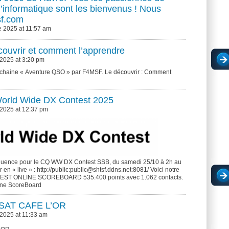
 d’informatique sont les bienvenus ! Nous
sf.com
 2025 at 11:57 am
uvrir et comment l’apprendre
2025 at 3:20 pm
la chaine « Aventure QSO » par F4MSF. Le découvrir : Comment
orld Wide DX Contest 2025
 2025 at 12:37 pm
équence pour le CQ WW DX Contest SSB, du samedi 25/10 à 2h au
en « live » : http://public:public@shtsf.ddns.net:8081/ Voici notre
NTEST ONLINE SCOREBOARD 535.400 points avec 1.062 contacts.
line ScoreBoard
ANSAT CAFE L’OR
2025 at 11:33 am