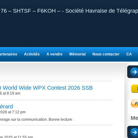
artenaires
Activités
A vendre
Mémorial
Nous contacter
CA
Q World Wide WPX Contest 2026 SSB
6 at 8:19 am
érard
2026 at 7:12 pm
Me
vrage sur la communication. Bonne lecture :
e 2025 at 11:55 pm