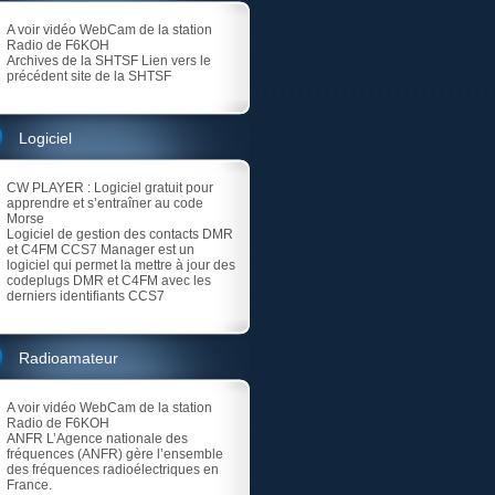
A voir vidéo
WebCam de la station
Radio de F6KOH
Archives de la SHTSF
Lien vers le
précédent site de la SHTSF
Logiciel
CW PLAYER
: Logiciel gratuit pour
apprendre et s’entraîner au code
Morse
Logiciel de gestion des contacts DMR
et C4FM
CCS7 Manager est un
logiciel qui permet la mettre à jour des
codeplugs DMR et C4FM avec les
derniers identifiants CCS7
Radioamateur
A voir vidéo
WebCam de la station
Radio de F6KOH
ANFR
L’Agence nationale des
fréquences (ANFR) gère l’ensemble
des fréquences radioélectriques en
France.