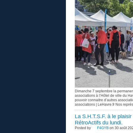
Dimanche 7 septembre la permanenc
associations à l’Hôtel de ville du Ha
pouvoir connaitre d’autres associati
associations | LeHavre.fr Nos représ
La S.H.T.S.F. à le plaisi
RétroActifs du lundi.
Posted by
F4GYB
on 30 août 202