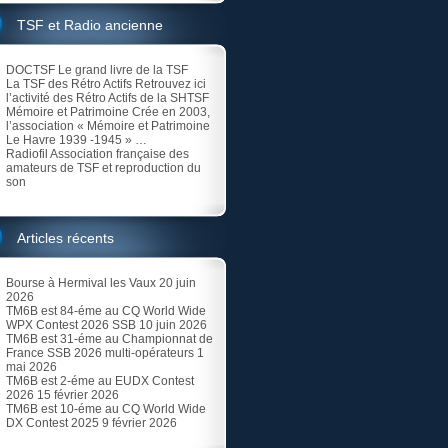
TSF et Radio ancienne
DOCTSF
Le grand livre de la TSF
La TSF des Rétro Actifs
Retrouvez ici
l’activité des Rétro Actifs de la SHTSF
Mémoire et Patrimoine
Crée en 2003,
l’association « Mémoire et Patrimoine
Le Havre 1939 -1945 » …
Radiofil
Association française des
amateurs de TSF et reproduction du
son
Articles récents
Bourse à Hermival les Vaux
20 juin
2026
TM6B est 84-éme au CQ World Wide
WPX Contest 2026 SSB
10 juin 2026
TM6B est 31-éme au Championnat de
France SSB 2026 multi-opérateurs
1
mai 2026
TM6B est 2-éme au EUDX Contest
2026
15 février 2026
TM6B est 10-éme au CQ World Wide
DX Contest 2025
9 février 2026