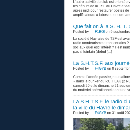
L’autre activité du club est orientée
les débuts de la TSF au Havre et dan
après midi pour restaurer postes d
amplificateurs à tubes ou encore an
Que fait on à la S. H. T. 
Posted by
F1BGI
on 9 septembre
La société Havraise de TSF est ava
radio amateurisme diront certains ? 
sociaux quel est l’intérêt ? Il est m
pas si lointain (début […]
La S.H.T.S.F. aux journ
Posted by
F4GYB
on 8 septembr
Comme l’année passée, nous allons r
» dans le bunker du P.C. FLAK (2 R
samedi 20 et le dimanche 21 septem
du matériel opérationnel dont une v
La S.H.T.S.F. le radio 
la ville du Havre le di
Posted by
F4GYB
on 31 août 20