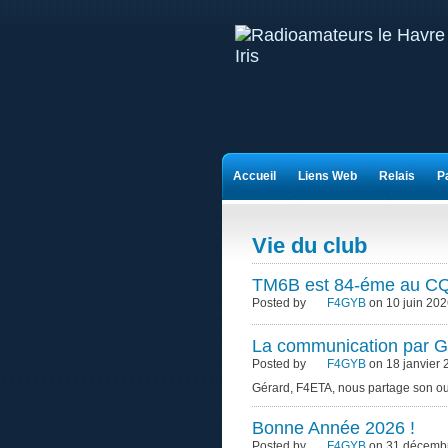
Accueil
Liens Web
Relais
P
Vie du club
TM6B est 84-éme au C
Posted by
F4GYB
on 10 juin 202
La communication par G
Posted by
F4GYB
on 18 janvier 
Gérard, F4ETA, nous partage son ou
Bonne Année 2026 !
Posted by
F4GYB
on 31 décembr