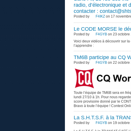
radio, d’électronique et
contacter : contact@sht
Posted by
F4IKZ
on 17 novembre
Le CODE MORSE le déco
Posted by
F4GYB
on 23 octobre 
Voici deux vidéos à découvrir sur 
l’apprendre :
TM6B participe au CQ W
Posted by
F4GYB
on 22 octobre
Toute l’équipe de TM6B sera en fr
lundi 27/10 à 1h. Pour nous regarder 
score provisoire donné par le CO
Bravo à toute l’équipe ! Contest On
La S.H.T.S.F. à la TR
Posted by
F4GYB
on 19 octobre 