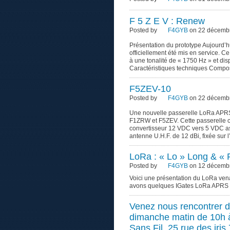
F 5 Z E V : Renew
Posted by
F4GYB
on 22 décembr
Présentation du prototype Aujourd’hu
officiellement été mis en service. Ce
à une tonalité de « 1750 Hz » et di
Caractéristiques techniques Composit
F5ZEV-10
Posted by
F4GYB
on 22 décembr
Une nouvelle passerelle LoRa APRS 
F1ZRW et F5ZEV. Cette passerelle 
convertisseur 12 VDC vers 5 VDC ass
antenne U.H.F. de 12 dBi, fixée sur 
LoRa : « Lo » Long & «
Posted by
F4GYB
on 12 décembr
Voici une présentation du LoRa ven
avons quelques IGates LoRa APRS a
Venez nous rencontrer
dimanche matin de 10h à
Sans Fil, 25 rue des iri