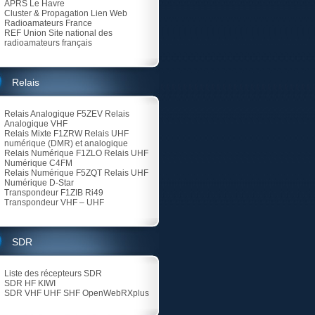
APRS Le Havre
Cluster & Propagation Lien Web
Radioamateurs France
REF Union
Site national des
radioamateurs français
Relais
Relais Analogique F5ZEV
Relais
Analogique VHF
Relais Mixte F1ZRW
Relais UHF
numérique (DMR) et analogique
Relais Numérique F1ZLO
Relais UHF
Numérique C4FM
Relais Numérique F5ZQT
Relais UHF
Numérique D-Star
Transpondeur F1ZIB Ri49
Transpondeur VHF – UHF
SDR
Liste des récepteurs SDR
SDR HF KIWI
SDR VHF UHF SHF
OpenWebRXplus