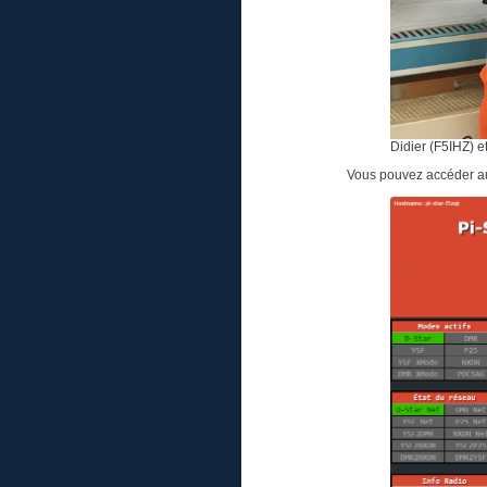
Didier (F5IHZ) 
Vous pouvez accéder au 