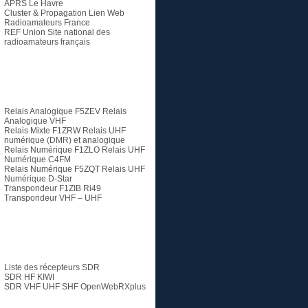
APRS Le Havre
Cluster & Propagation Lien Web
Radioamateurs France
REF Union
Site national des
radioamateurs français
Relais
Relais Analogique F5ZEV
Relais
Analogique VHF
Relais Mixte F1ZRW
Relais UHF
numérique (DMR) et analogique
Relais Numérique F1ZLO
Relais UHF
Numérique C4FM
Relais Numérique F5ZQT
Relais UHF
Numérique D-Star
Transpondeur F1ZIB Ri49
Transpondeur VHF – UHF
SDR
Liste des récepteurs SDR
SDR HF KIWI
SDR VHF UHF SHF
OpenWebRXplus