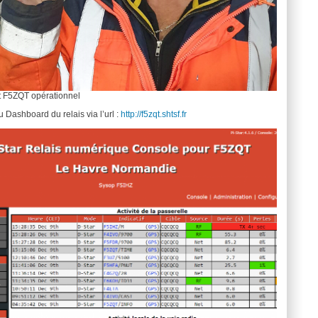
et F5ZQT opérationnel
Dashboard du relais via l’url :
http://f5zqt.shtsf.fr