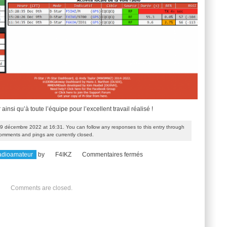
insi qu’à toute l’équipe pour l’excellent travail réalisé !
 9 décembre 2022 at 16:31. You can follow any responses to this entry through
omments and pings are currently closed.
sur
adioamateur
by
F4IKZ
Commentaires fermés
F5ZQT
Prend
Comments are closed.
de
la
hauteur