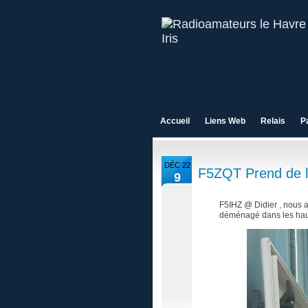
Accueil
Liens Web
Relais
P
DÉC 22
F5ZQT Prend de l
9
F5IHZ @ Didier , nous a
déménagé dans les haut