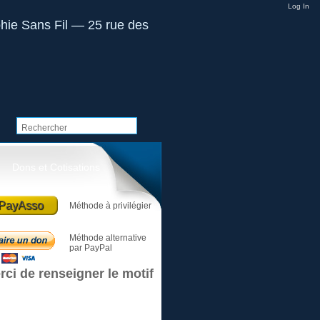
Log In
Dons et Cotisations
PayAsso
Méthode à privilégier
Méthode alternative
par PayPal
rci de renseigner le motif
Le club