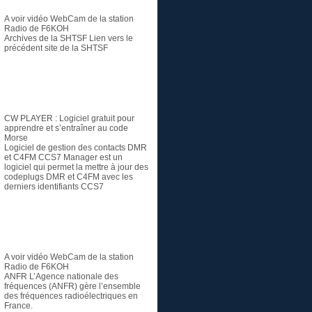
A voir vidéo
WebCam de la station
Radio de F6KOH
Archives de la SHTSF
Lien vers le
précédent site de la SHTSF
Logiciel
CW PLAYER
: Logiciel gratuit pour
apprendre et s’entraîner au code
Morse
Logiciel de gestion des contacts DMR
et C4FM
CCS7 Manager est un
logiciel qui permet la mettre à jour des
codeplugs DMR et C4FM avec les
derniers identifiants CCS7
Radioamateur
A voir vidéo
WebCam de la station
Radio de F6KOH
ANFR
L’Agence nationale des
fréquences (ANFR) gère l’ensemble
des fréquences radioélectriques en
France.