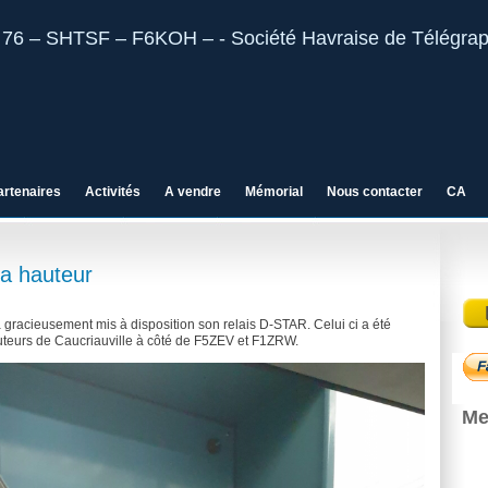
artenaires
Activités
A vendre
Mémorial
Nous contacter
CA
a hauteur
 gracieusement mis à disposition son relais D-STAR. Celui ci a été
eurs de Caucriauville à côté de F5ZEV et F1ZRW.
Me