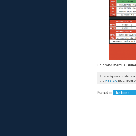
Un grand merci à Didier a
This entry was posted on
the
RSS 2.0
feed. Both c
Posted in
Technique r