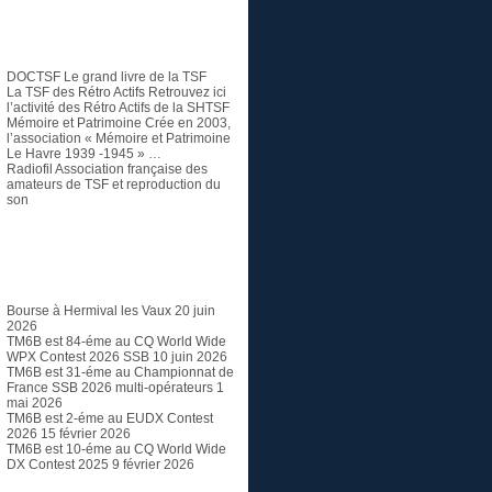
TSF et Radio ancienne
DOCTSF
Le grand livre de la TSF
La TSF des Rétro Actifs
Retrouvez ici
l’activité des Rétro Actifs de la SHTSF
Mémoire et Patrimoine
Crée en 2003,
l’association « Mémoire et Patrimoine
Le Havre 1939 -1945 » …
Radiofil
Association française des
amateurs de TSF et reproduction du
son
Articles récents
Bourse à Hermival les Vaux
20 juin
2026
TM6B est 84-éme au CQ World Wide
WPX Contest 2026 SSB
10 juin 2026
TM6B est 31-éme au Championnat de
France SSB 2026 multi-opérateurs
1
mai 2026
TM6B est 2-éme au EUDX Contest
2026
15 février 2026
TM6B est 10-éme au CQ World Wide
DX Contest 2025
9 février 2026