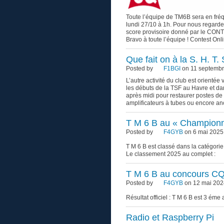
Toute l’équipe de TM6B sera en fr
lundi 27/10 à 1h. Pour nous regarder 
score provisoire donné par le CO
Bravo à toute l’équipe ! Contest On
Que fait on à la S. H. T. S
Posted by
F1BGI
on 11 septembr
L’autre activité du club est orientée
les débuts de la TSF au Havre et dan
après midi pour restaurer postes d
amplificateurs à tubes ou encore an
T M 6 B au « Championn
Posted by
F4GYB
on 6 mai 2025
T M 6 B est classé dans la catégorie
Le classement 2025 au complet :
T M 6 B au concours 
Posted by
F4GYB
on 12 mai 202
Résultat officiel : T M 6 B est 3 éme
Radio et Raspberry Pi