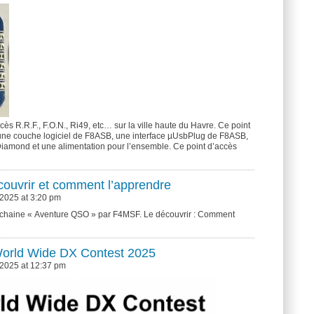
ccès R.R.F., F.O.N., Ri49, etc… sur la ville haute du Havre. Ce point
, une couche logiciel de F8ASB, une interface µUsbPlug de F8ASB,
amond et une alimentation pour l’ensemble. Ce point d’accès
uvrir et comment l’apprendre
2025 at 3:20 pm
la chaine « Aventure QSO » par F4MSF. Le découvrir : Comment
orld Wide DX Contest 2025
 2025 at 12:37 pm