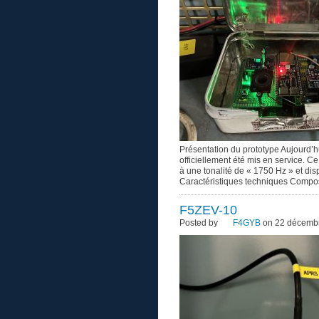
Présentation du prototype Aujourd’hu
officiellement été mis en service. Ce
à une tonalité de « 1750 Hz » et di
Caractéristiques techniques Composit
F5ZEV-10
Posted by
F4GYB
on 22 décembr