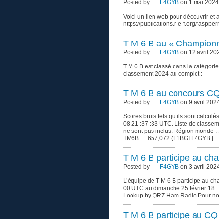
Posted by
F4GYB
on 1 mai 2024
Voici un lien web pour découvrir et
https://publications.r-e-f.org/raspberr
T M 6 B au « Championn
Posted by
F4GYB
on 12 avril 20
T M 6 B est classé dans la catégori
classement 2024 au complet :
T M 6 B au concours 
Posted by
F4GYB
on 9 avril 202
Scores bruts tels qu’ils sont calculé
08 21 :37 :33 UTC. Liste de classemen
ne sont pas inclus. Région mond
TM6B 657,072 (F1BGI F4GYB […
T M 6 B participe au c
Posted by
F4GYB
on 3 avril 202
L’équipe de T M 6 B participe au c
00 UTC au dimanche 25 février 18 :
Lookup by QRZ Ham Radio Pour nous 
T M 6 B participe au C