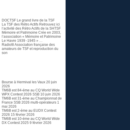
TSF et Radio ancienne
DOCTSF
Le grand livre de la TSF
La TSF des Rétro Actifs
Retrouvez ici
l’activité des Rétro Actifs de la SHTSF
Mémoire et Patrimoine
Crée en 2003,
l’association « Mémoire et Patrimoine
Le Havre 1939 -1945 » …
Radiofil
Association française des
amateurs de TSF et reproduction du
son
Articles récents
Bourse à Hermival les Vaux
20 juin
2026
TM6B est 84-éme au CQ World Wide
WPX Contest 2026 SSB
10 juin 2026
TM6B est 31-éme au Championnat de
France SSB 2026 multi-opérateurs
1
mai 2026
TM6B est 2-éme au EUDX Contest
2026
15 février 2026
TM6B est 10-éme au CQ World Wide
DX Contest 2025
9 février 2026