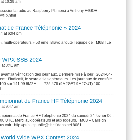
 at 10:39 am
 associer la radio au Raspberry PI, merci à Anthony F4GOH.
y/flip.html
at de France Téléphonie » 2024
24 at 6:04 pm
e « multi-opérateurs » 53 éme. Bravo à toute l’équipe de TM6B ! Le
CQ WPX SSB 2024
4 at 8:41 am
s avant la vérification des journaux. Dernière mise à jour : 2024-04-
t : l’indicatif, le score et les opérateurs. Les journaux de contrôle
e : 100 sur 141 99 9M2M 725,478 (9M2GET 9M2OUT) 100
]
hampionnat de France HF Téléphonie 2024
4 at 9:47 am
hampionnat de France HF Téléphonie 2024 du samedi 24 février 06 :
 00 UTC. Merci aux opérateurs et aux logeurs. TM6B – Callsign
voir : http://public:public@shtsf.ddns.net:8081
Q World Wide WPX Contest 2024