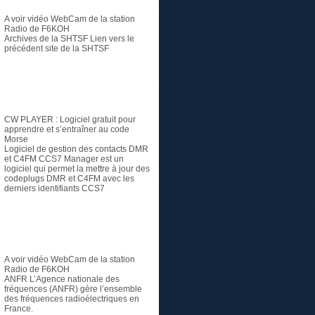
A voir vidéo
WebCam de la station
Radio de F6KOH
Archives de la SHTSF
Lien vers le
précédent site de la SHTSF
Logiciel
CW PLAYER
: Logiciel gratuit pour
apprendre et s’entraîner au code
Morse
Logiciel de gestion des contacts DMR
et C4FM
CCS7 Manager est un
logiciel qui permet la mettre à jour des
codeplugs DMR et C4FM avec les
derniers identifiants CCS7
Radioamateur
A voir vidéo
WebCam de la station
Radio de F6KOH
ANFR
L’Agence nationale des
fréquences (ANFR) gère l’ensemble
des fréquences radioélectriques en
France.