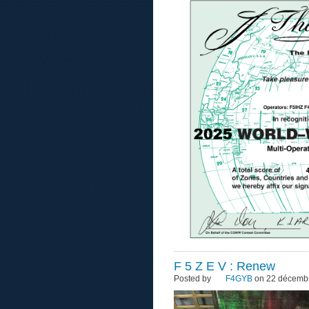
F 5 Z E V : Renew
Posted by
F4GYB
on 22 décembr