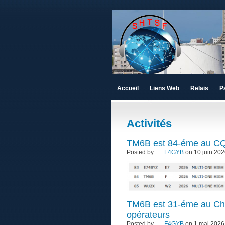
Accueil
Liens Web
Relais
P
Activités
TM6B est 84-éme au C
Posted by
F4GYB
on 10 juin 202
TM6B est 31-éme au Ch
opérateurs
Posted by
F4GYB
on 1 mai 2026