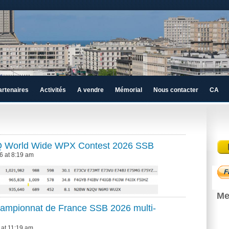
artenaires
Activités
A vendre
Mémorial
Nous contacter
CA
Q World Wide WPX Contest 2026 SSB
6 at 8:19 am
Me
ampionnat de France SSB 2026 multi-
 at 11:19 am