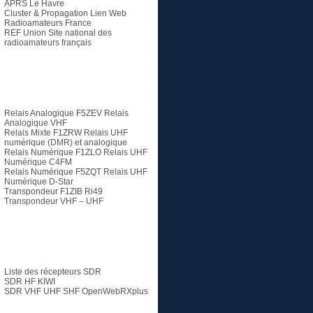
APRS Le Havre
Cluster & Propagation Lien Web
Radioamateurs France
REF Union
Site national des
radioamateurs français
Relais
Relais Analogique F5ZEV
Relais
Analogique VHF
Relais Mixte F1ZRW
Relais UHF
numérique (DMR) et analogique
Relais Numérique F1ZLO
Relais UHF
Numérique C4FM
Relais Numérique F5ZQT
Relais UHF
Numérique D-Star
Transpondeur F1ZIB Ri49
Transpondeur VHF – UHF
SDR
Liste des récepteurs SDR
SDR HF KIWI
SDR VHF UHF SHF
OpenWebRXplus