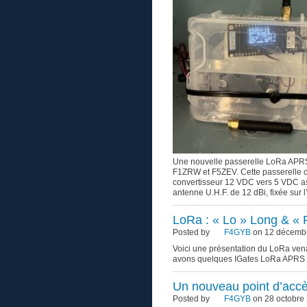
Une nouvelle passerelle LoRa APRS 
F1ZRW et F5ZEV. Cette passerelle 
convertisseur 12 VDC vers 5 VDC ass
antenne U.H.F. de 12 dBi, fixée sur 
LoRa : « Lo » Long & «
Posted by
F4GYB
on 12 décembr
Voici une présentation du LoRa ven
avons quelques IGates LoRa APRS a
Un nouveau point d’accè
Posted by
F4GYB
on 28 octobre