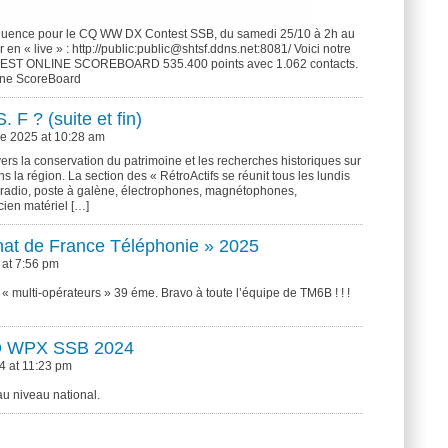
équence pour le CQ WW DX Contest SSB, du samedi 25/10 à 2h au
en « live » : http://public:public@shtsf.ddns.net:8081/ Voici notre
NTEST ONLINE SCOREBOARD 535.400 points avec 1.062 contacts.
line ScoreBoard
. F ? (suite et fin)
e 2025 at 10:28 am
 vers la conservation du patrimoine et les recherches historiques sur
s la région. La section des « RétroActifs se réunit tous les lundis
e radio, poste à galène, électrophones, magnétophones,
cien matériel […]
at de France Téléphonie » 2025
 at 7:56 pm
 « multi-opérateurs » 39 éme. Bravo à toute l’équipe de TM6B ! ! !
CQ WPX SSB 2024
4 at 11:23 pm
 au niveau national.