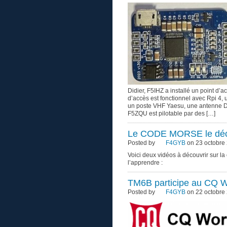
Didier, F5IHZ a installé un point d’a
d’accès est fonctionnel avec Rpi 4
un poste VHF Yaesu, une antenne Di
F5ZQU est pilotable par des […]
Le CODE MORSE le déco
Posted by
F4GYB
on 23 octobre 
Voici deux vidéos à découvrir sur 
l’apprendre :
TM6B participe au CQ W
Posted by
F4GYB
on 22 octobre