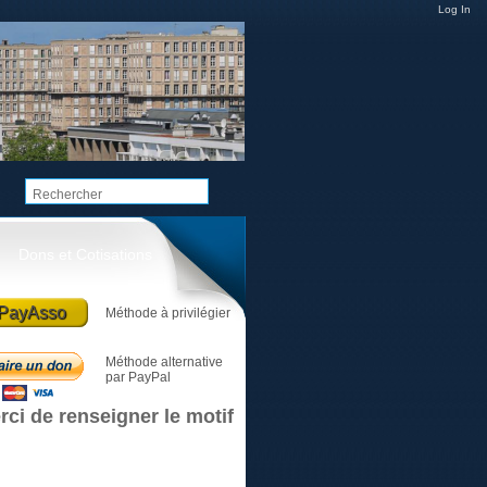
Log In
Dons et Cotisations
PayAsso
Méthode à privilégier
Méthode alternative
par PayPal
rci de renseigner le motif
Le club