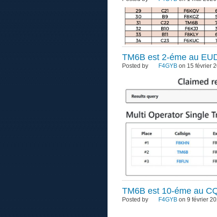
TM6B est 2-éme au EUD
Posted by
F4GYB
on 15 février 
TM6B est 10-éme au CQ
Posted by
F4GYB
on 9 février 2