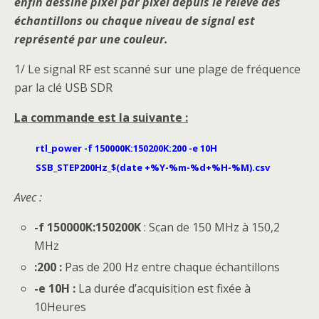
enfin dessiné pixel par pixel depuis le relevé des
échantillons ou chaque niveau de signal est
représenté par une couleur.
1/ Le signal RF est scanné sur une plage de fréquence
par la clé USB SDR
La commande est la suivante :
rtl_power -f 150000K:150200K:200 -e 10H
SSB_STEP200Hz_$(date +%Y-%m-%d+%H-%M).csv
Avec :
-f 150000K:150200K
: Scan de 150 MHz à 150,2
MHz
:200 :
Pas de 200 Hz entre chaque échantillons
-e 10H :
La durée d’acquisition est fixée à
10Heures