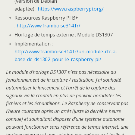
(version de Debian
adaptée) :
https://www.raspberrypi.org/
Ressources Raspberry PI B+
:
http://www.framboise314.fr/
Horloge de temps externe : Module DS1307
Implémentation :
http://www.framboise314.fr/un-module-rtc-a-
base-de-ds1302-pour-le-raspberry-pi/
Le module d’horloge DS1307 n’est pas nécessaire au
fonctionnement de la capture / restitution. J’ai souhaité
automatiser le lancement et l’arrêt de la capture des
signaux via la crontab en plus de pouvoir horodater les
fichiers et les échantillons. Le Raspberry ne conservant pas
l’heure courante après un arrêt (juste la dernière heure
connue) et souhaitant disposer d’une système autonome
pouvant fonctionner sans référence de temps Internet, une
horloge externe est une solution peu onéreuse et facile à