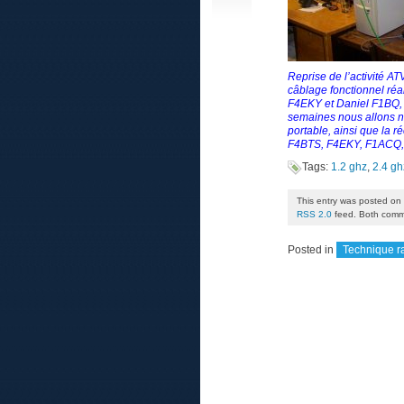
Reprise de l’activité A
câblage fonctionnel ré
F4EKY et Daniel F1BQ,
semaines nous allons n
portable, ainsi que la 
F4BTS, F4EKY, F1ACQ
Tags:
1.2 ghz
,
2.4 gh
This entry was posted on 
RSS 2.0
feed. Both comme
Posted in
Technique r