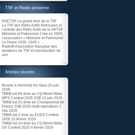
TSF et Radio ancienne
DOCTSF
Le grand livre de la TSF
La TSF des Rétro Actifs
Retrouvez ici
l’activité des Rétro Actifs de la SHTSF
Mémoire et Patrimoine
Crée en 2003,
l’association « Mémoire et Patrimoine
Le Havre 1939 -1945 » …
Radiofil
Association française des
amateurs de TSF et reproduction du
son
Articles récents
Bourse à Hermival les Vaux
20 juin
2026
TM6B est 84-éme au CQ World Wide
WPX Contest 2026 SSB
10 juin 2026
TM6B est 31-éme au Championnat de
France SSB 2026 multi-opérateurs
1
mai 2026
TM6B est 2-éme au EUDX Contest
2026
15 février 2026
TM6B est 10-éme au CQ World Wide
DX Contest 2025
9 février 2026