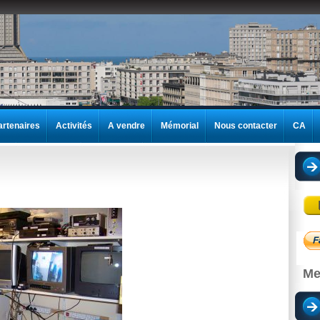
artenaires
Activités
A vendre
Mémorial
Nous contacter
CA
Me