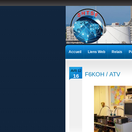
Accueil
Liens Web
Relais
P
AVR 12
F6KOH / ATV
16