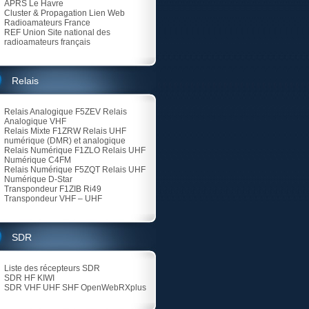
APRS Le Havre
Cluster & Propagation Lien Web
Radioamateurs France
REF Union
Site national des
radioamateurs français
Relais
Relais Analogique F5ZEV
Relais
Analogique VHF
Relais Mixte F1ZRW
Relais UHF
numérique (DMR) et analogique
Relais Numérique F1ZLO
Relais UHF
Numérique C4FM
Relais Numérique F5ZQT
Relais UHF
Numérique D-Star
Transpondeur F1ZIB Ri49
Transpondeur VHF – UHF
SDR
Liste des récepteurs SDR
SDR HF KIWI
SDR VHF UHF SHF
OpenWebRXplus