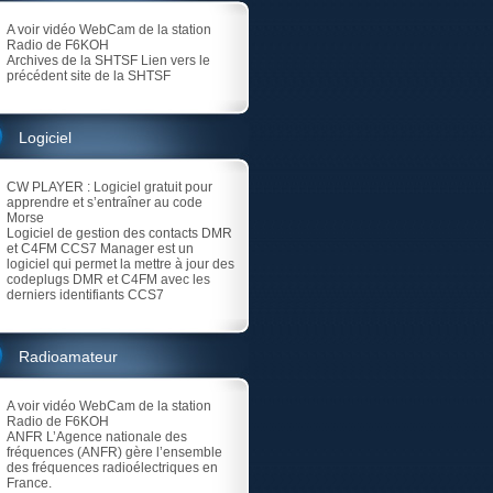
A voir vidéo
WebCam de la station
Radio de F6KOH
Archives de la SHTSF
Lien vers le
précédent site de la SHTSF
Logiciel
CW PLAYER
: Logiciel gratuit pour
apprendre et s’entraîner au code
Morse
Logiciel de gestion des contacts DMR
et C4FM
CCS7 Manager est un
logiciel qui permet la mettre à jour des
codeplugs DMR et C4FM avec les
derniers identifiants CCS7
Radioamateur
A voir vidéo
WebCam de la station
Radio de F6KOH
ANFR
L’Agence nationale des
fréquences (ANFR) gère l’ensemble
des fréquences radioélectriques en
France.