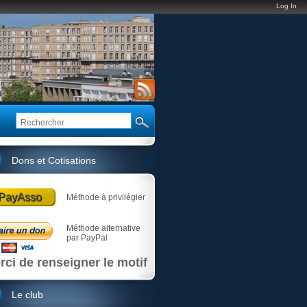
Log In
Dons et Cotisations
PayAsso
Méthode à privilégier
Méthode alternative
par PayPal
rci de renseigner le motif
Le club