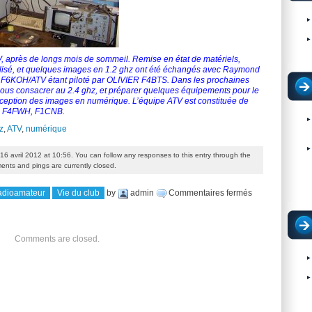
TV, après de longs mois de sommeil. Remise en état de matériels,
alisé, et quelques images en 1.2 ghz ont été échangés avec Raymond
 F6KOH/ATV étant piloté par OLIVIER F4BTS. Dans les prochaines
ous consacrer au 2.4 ghz, et préparer quelques équipements pour le
réception des images en numérique. L’équipe ATV est constituée de
, F4FWH, F1CNB.
z
,
ATV
,
numérique
16 avril 2012 at 10:56. You can follow any responses to this entry through the
nts and pings are currently closed.
sur
adioamateur
Vie du club
by
admin
Commentaires fermés
F6KOH
/
Comments are closed.
ATV