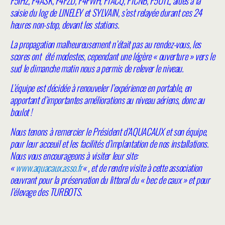
F5IHZ, F4ASK, F4FZD, F4FWH, F1ACQ, F1CNB, F5UTL, aidés à la
saisie du log de LINELEY et SYLVAIN, s’est relayée durant ces 24
heures non-stop, devant les stations.
La propagation malheureusement n’était pas au rendez-vous, les
scores ont été modestes, cependant une légère « ouverture » vers le
sud le dimanche matin nous a permis de relever le niveau.
L’équipe est décidée à renouveler l’expérience en portable, en
apportant d’importantes améliorations au niveau aériens, donc au
boulot !
Nous tenons à remercier le Président d’AQUACAUX et son équipe,
pour leur acceuil et les facilités d’implantation de nos installations.
Nous vous encourageons à visiter leur site:
«
www.aquacaux.asso.fr
« , et de rendre visite à cette association
oeuvrant pour la préservation du littoral du « bec de caux » et pour
l’élevage des TURBOTS.