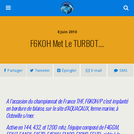
8 Juin 2010
F6KOH Met Le TURBOT….
Partager
Tweeter
Épingler
E-mail
SMS
A l’occasion du championnat de France THF, F6KOH/P c’est implanté
en bordure de falaise, sur le site d’AQUACAUX, ferme marine, à
Octeville s/mer.
Active en 144, 432, et 1200 mhz, l’équipe composé de F4GGM,