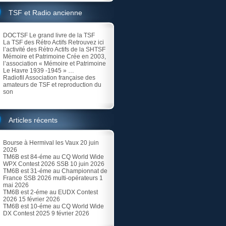
TSF et Radio ancienne
DOCTSF
Le grand livre de la TSF
La TSF des Rétro Actifs
Retrouvez ici
l’activité des Rétro Actifs de la SHTSF
Mémoire et Patrimoine
Crée en 2003,
l’association « Mémoire et Patrimoine
Le Havre 1939 -1945 » …
Radiofil
Association française des
amateurs de TSF et reproduction du
son
Articles récents
Bourse à Hermival les Vaux
20 juin
2026
TM6B est 84-éme au CQ World Wide
WPX Contest 2026 SSB
10 juin 2026
TM6B est 31-éme au Championnat de
France SSB 2026 multi-opérateurs
1
mai 2026
TM6B est 2-éme au EUDX Contest
2026
15 février 2026
TM6B est 10-éme au CQ World Wide
DX Contest 2025
9 février 2026