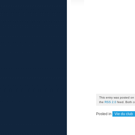
This entry was posted on
the
RSS 2.0
feed. Both c
Posted in
Vie du club