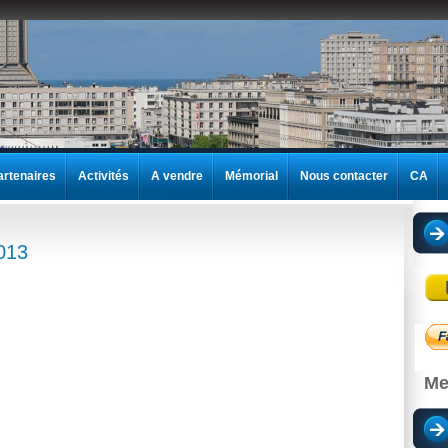
artenaires
Activités
A vendre
Mémorial
Nous contacter
CA
013
Me