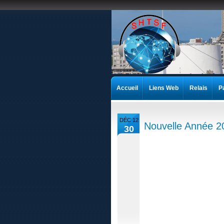
Accueil
Liens Web
Relais
P
DÉC 12
Nouvelle Année 2
30