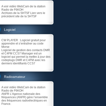
A voir vidéo
WebCam de la station
Radio de F6KOH
Archives de la SHTSF
Lien vers le
précédent site de la SHTSF
Logiciel
CW PLAYER
: Logiciel gratuit pour
apprendre et s’entraîner au code
Morse
Logiciel de gestion des contacts DMR
et C4FM
CCS7 Manager est un
logiciel qui permet la mettre à jour des
codeplugs DMR et C4FM avec les
derniers identifiants CCS7
Radioamateur
A voir vidéo
WebCam de la station
Radio de F6KOH
ANFR
L’Agence nationale des
fréquences (ANFR) gère l’ensemble
des fréquences radioélectriques en
France.