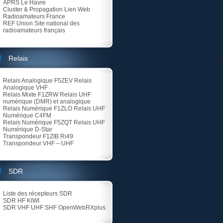
APRS Le Havre
Cluster & Propagation Lien Web
Radioamateurs France
REF Union
Site national des
radioamateurs français
Relais
Relais Analogique F5ZEV
Relais
Analogique VHF
Relais Mixte F1ZRW
Relais UHF
numérique (DMR) et analogique
Relais Numérique F1ZLO
Relais UHF
Numérique C4FM
Relais Numérique F5ZQT
Relais UHF
Numérique D-Star
Transpondeur F1ZIB Ri49
Transpondeur VHF – UHF
SDR
Liste des récepteurs SDR
SDR HF KIWI
SDR VHF UHF SHF
OpenWebRXplus