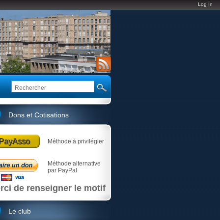
Log In
Dons et Cotisations
PayAsso
Méthode à privilégier
Méthode alternative
par PayPal
rci de renseigner le motif
Le club