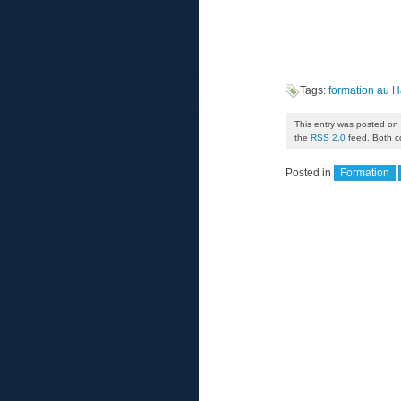
Tags:
formation au H
This entry was posted on
the
RSS 2.0
feed. Both c
Posted in
Formation