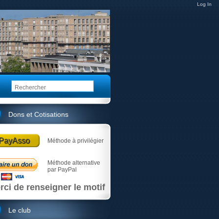
Log In
Dons et Cotisations
PayAsso
Méthode à privilégier
Méthode alternative
par PayPal
rci de renseigner le motif
Le club