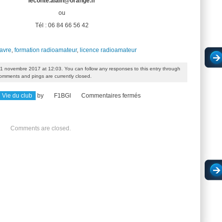
leconte.alain@orange.fr
ou
Tél : 06 84 66 56 42
avre
,
formation radioamateur
,
licence radioamateur
 1 novembre 2017 at 12:03. You can follow any responses to this entry through
omments and pings are currently closed.
sur
Vie du club
by
F1BGI
Commentaires fermés
Obtenir
la
Comments are closed.
licence
radioamateur
en
2018,
c’est
parti
!