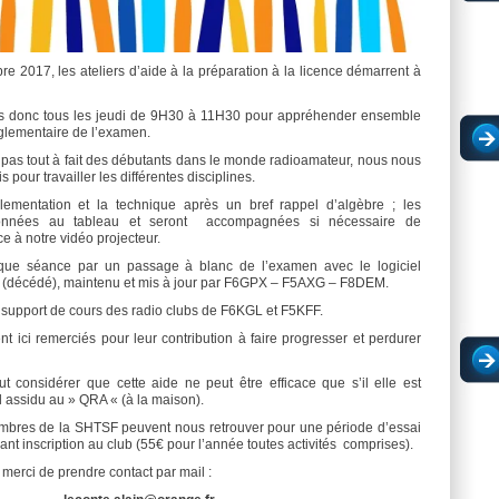
 2017, les ateliers d’aide à la préparation à la licence démarrent à
s donc tous les jeudi de 9H30 à 11H30 pour appréhender ensemble
églementaire de l’examen.
t pas tout à fait des débutants dans le monde radioamateur, nous nous
our travailler les différentes disciplines.
ementation et la technique après un bref rappel d’algèbre ; les
 données au tableau et seront accompagnées si nécessaire de
e à notre vidéo projecteur.
que séance par un passage à blanc de l’examen avec le logiciel
(décédé), maintenu et mis à jour par F6GPX – F5AXG – F8DEM.
support de cours des radio clubs de F6KGL et F5KFF.
t ici remerciés pour leur contribution à faire progresser et perdurer
ut considérer que cette aide ne peut être efficace que s’il elle est
l assidu au » QRA « (à la maison).
bres de la SHTSF peuvent nous retrouver pour une période d’essai
vant inscription au club (55€ pour l’année toutes activités comprises).
 merci de prendre contact par mail :