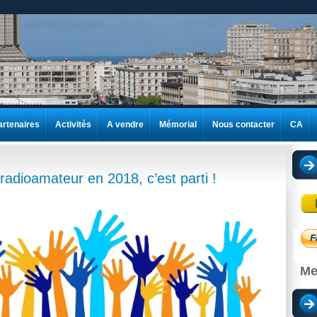
artenaires
Activités
A vendre
Mémorial
Nous contacter
CA
 radioamateur en 2018, c’est parti !
Me