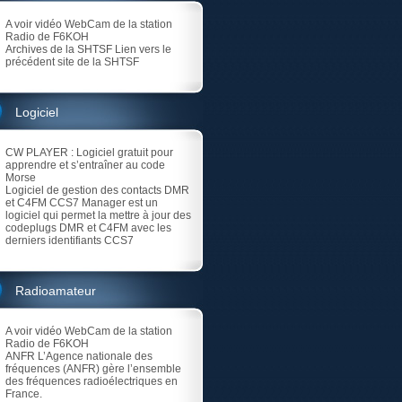
A voir vidéo
WebCam de la station
Radio de F6KOH
Archives de la SHTSF
Lien vers le
précédent site de la SHTSF
Logiciel
CW PLAYER
: Logiciel gratuit pour
apprendre et s’entraîner au code
Morse
Logiciel de gestion des contacts DMR
et C4FM
CCS7 Manager est un
logiciel qui permet la mettre à jour des
codeplugs DMR et C4FM avec les
derniers identifiants CCS7
Radioamateur
A voir vidéo
WebCam de la station
Radio de F6KOH
ANFR
L’Agence nationale des
fréquences (ANFR) gère l’ensemble
des fréquences radioélectriques en
France.