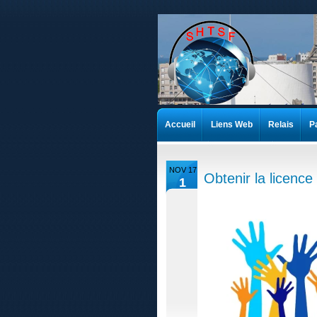
Accueil
Liens Web
Relais
P
NOV 17
Obtenir la licence
1