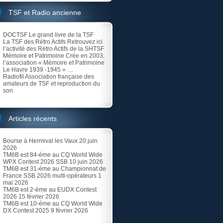
TSF et Radio ancienne
DOCTSF
Le grand livre de la TSF
La TSF des Rétro Actifs
Retrouvez ici
l’activité des Rétro Actifs de la SHTSF
Mémoire et Patrimoine
Crée en 2003,
l’association « Mémoire et Patrimoine
Le Havre 1939 -1945 » …
Radiofil
Association française des
amateurs de TSF et reproduction du
son
Articles récents
Bourse à Hermival les Vaux
20 juin
2026
TM6B est 84-éme au CQ World Wide
WPX Contest 2026 SSB
10 juin 2026
TM6B est 31-éme au Championnat de
France SSB 2026 multi-opérateurs
1
mai 2026
TM6B est 2-éme au EUDX Contest
2026
15 février 2026
TM6B est 10-éme au CQ World Wide
DX Contest 2025
9 février 2026