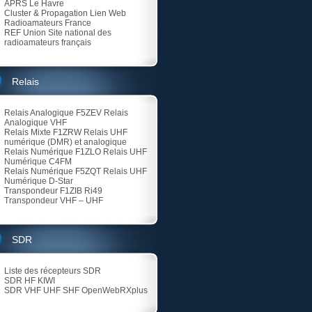
APRS Le Havre
Cluster & Propagation Lien Web
Radioamateurs France
REF Union
Site national des
radioamateurs français
Relais
Relais Analogique F5ZEV
Relais
Analogique VHF
Relais Mixte F1ZRW
Relais UHF
numérique (DMR) et analogique
Relais Numérique F1ZLO
Relais UHF
Numérique C4FM
Relais Numérique F5ZQT
Relais UHF
Numérique D-Star
Transpondeur F1ZIB Ri49
Transpondeur VHF – UHF
SDR
Liste des récepteurs SDR
SDR HF KIWI
SDR VHF UHF SHF
OpenWebRXplus