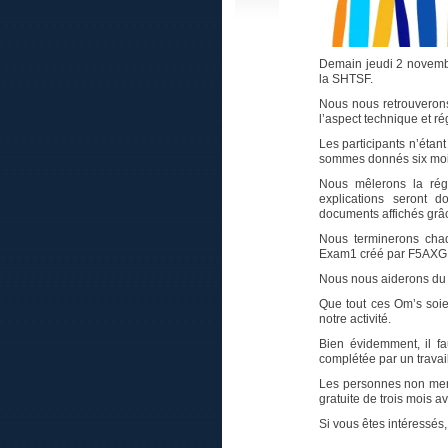
Demain jeudi 2 novembre
la SHTSF.
Nous nous retrouveron
l’aspect technique et r
Les participants n’étan
sommes donnés six mois p
Nous mêlerons la régl
explications seront
documents affichés grâc
Nous terminerons cha
Exam1 créé par F5AXG 
Nous nous aiderons du 
Que tout ces Om’s soien
notre activité.
Bien évidemment, il fa
complétée par un travai
Les personnes non mem
gratuite de trois mois a
Si vous êtes intéressés,