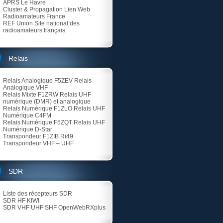
APRS Le Havre
Cluster & Propagation Lien Web
Radioamateurs France
REF Union
Site national des
radioamateurs français
Relais
Relais Analogique F5ZEV
Relais
Analogique VHF
Relais Mixte F1ZRW
Relais UHF
numérique (DMR) et analogique
Relais Numérique F1ZLO
Relais UHF
Numérique C4FM
Relais Numérique F5ZQT
Relais UHF
Numérique D-Star
Transpondeur F1ZIB Ri49
Transpondeur VHF – UHF
SDR
Liste des récepteurs SDR
SDR HF KIWI
SDR VHF UHF SHF
OpenWebRXplus