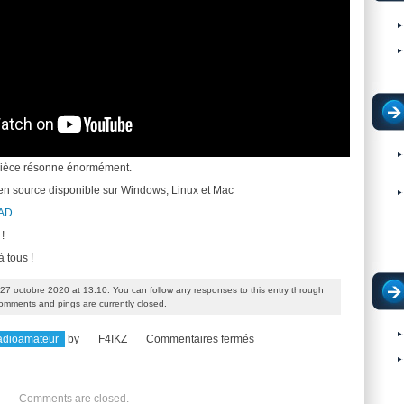
 pièce résonne énormément.
pen source disponible sur Windows, Linux et Mac
AD
!
 tous !
27 octobre 2020 at 13:10. You can follow any responses to this entry through
omments and pings are currently closed.
sur
adioamateur
by
F4IKZ
Commentaires fermés
Présentation
de
Comments are closed.
KiCAD