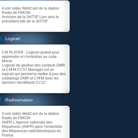
A voir vidéo
WebCam de la station
Radio de F6KOH
Archives de la SHTSF
Lien vers le
précédent site de la SHTSF
Logiciel
CW PLAYER
: Logiciel gratuit pour
apprendre et s’entraîner au code
Morse
Logiciel de gestion des contacts DMR
et C4FM
CCS7 Manager est un
logiciel qui permet la mettre à jour des
codeplugs DMR et C4FM avec les
derniers identifiants CCS7
Radioamateur
A voir vidéo
WebCam de la station
Radio de F6KOH
ANFR
L’Agence nationale des
fréquences (ANFR) gère l’ensemble
des fréquences radioélectriques en
France.