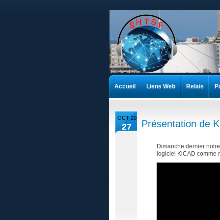
Accueil
Liens Web
Relais
P
OCT 20
Présentation de 
27
Dimanche dernier notre
logiciel KiCAD comme m