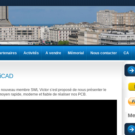
artenaires
Activités
A vendre
Mémorial
Nous contacter
CA
KiCAD
 nouveau membre SWL Victor s’est proposé de nous présenter le
oyen rapide, moderne et fiable de réaliser nos PCB.
Me