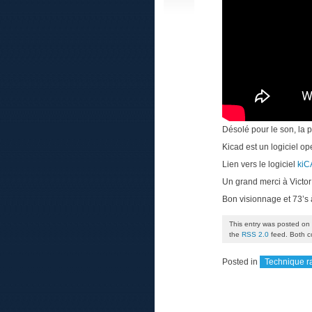
Désolé pour le son, la
Kicad est un logiciel o
Lien vers le logiciel
kiC
Un grand merci à Victor 
Bon visionnage et 73’s à
This entry was posted on 
the
RSS 2.0
feed. Both c
Posted in
Technique r