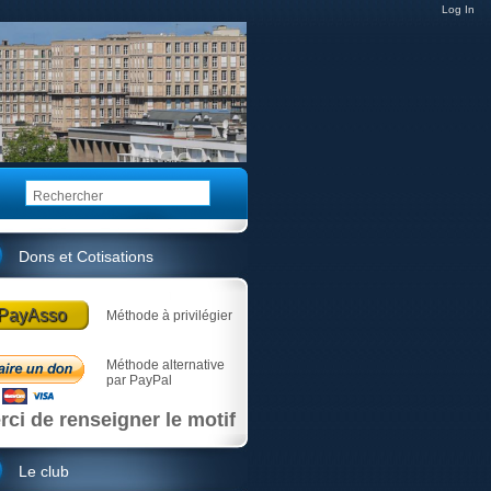
Log In
Dons et Cotisations
PayAsso
Méthode à privilégier
Méthode alternative
par PayPal
rci de renseigner le motif
Le club