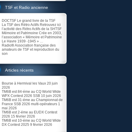
TSF et Radio ancienne
DOCTSF
Le grand livre de la TSF
La TSF des Rétro Actifs
Retrouvez ici
l’activité des Rétro Actifs de la SHTSF
Mémoire et Patrimoine
Crée en 2003,
l’association « Mémoire et Patrimoine
Le Havre 1939 -1945 » …
Radiofil
Association française des
amateurs de TSF et reproduction du
son
Articles récents
Bourse à Hermival les Vaux
20 juin
2026
TM6B est 84-éme au CQ World Wide
WPX Contest 2026 SSB
10 juin 2026
TM6B est 31-éme au Championnat de
France SSB 2026 multi-opérateurs
1
mai 2026
TM6B est 2-éme au EUDX Contest
2026
15 février 2026
TM6B est 10-éme au CQ World Wide
DX Contest 2025
9 février 2026