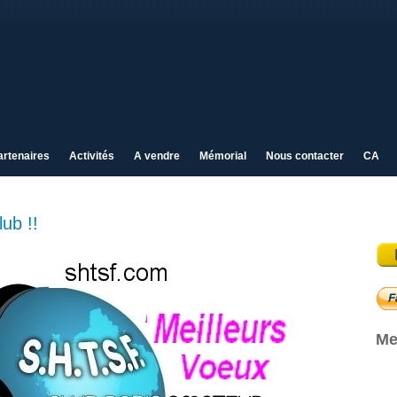
artenaires
Activités
A vendre
Mémorial
Nous contacter
CA
ub !!
Me