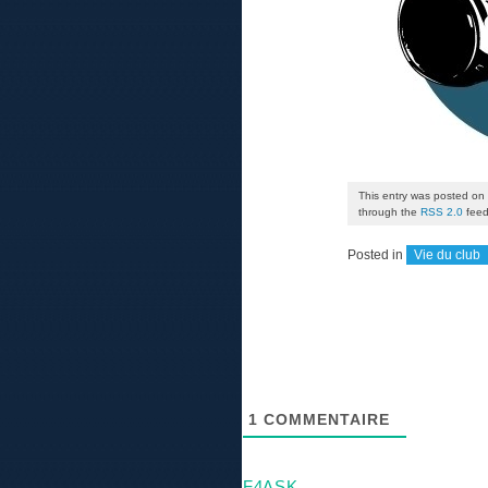
This entry was posted on
through the
RSS 2.0
feed
Posted in
Vie du club
1
COMMENTAIRE
F4ASK