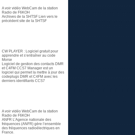
A voir vidéo
WebCam de la station
Radio de F6KOH
Archives de la SHTSF
Lien vers le
précédent site de la SHTSF
Logiciel
CW PLAYER
: Logiciel gratuit pour
apprendre et s’entraîner au code
Morse
Logiciel de gestion des contacts DMR
et C4FM
CCS7 Manager est un
logiciel qui permet la mettre à jour des
codeplugs DMR et C4FM avec les
derniers identifiants CCS7
Radioamateur
A voir vidéo
WebCam de la station
Radio de F6KOH
ANFR
L’Agence nationale des
fréquences (ANFR) gère l’ensemble
des fréquences radioélectriques en
France.