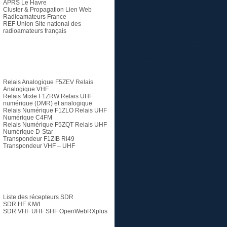
APRS Le Havre
Cluster & Propagation Lien Web
Radioamateurs France
REF Union
Site national des
radioamateurs français
Relais
Relais Analogique F5ZEV
Relais
Analogique VHF
Relais Mixte F1ZRW
Relais UHF
numérique (DMR) et analogique
Relais Numérique F1ZLO
Relais UHF
Numérique C4FM
Relais Numérique F5ZQT
Relais UHF
Numérique D-Star
Transpondeur F1ZIB Ri49
Transpondeur VHF – UHF
SDR
Liste des récepteurs SDR
SDR HF KIWI
SDR VHF UHF SHF
OpenWebRXplus