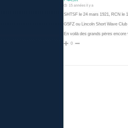
15 années il y a
SHTSF le 24 mars 1921, RCN le 17
G5FZ ou Lincoln Short Wave Club d
En voilà des grands pères encore v
0