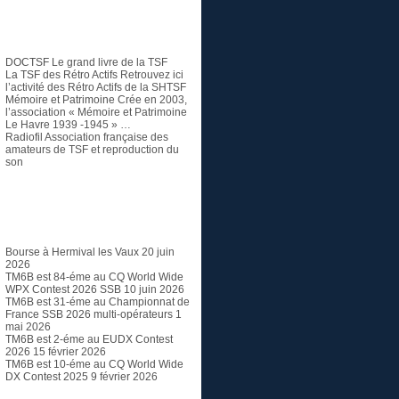
TSF et Radio ancienne
DOCTSF
Le grand livre de la TSF
La TSF des Rétro Actifs
Retrouvez ici
l’activité des Rétro Actifs de la SHTSF
Mémoire et Patrimoine
Crée en 2003,
l’association « Mémoire et Patrimoine
Le Havre 1939 -1945 » …
Radiofil
Association française des
amateurs de TSF et reproduction du
son
Articles récents
Bourse à Hermival les Vaux
20 juin
2026
TM6B est 84-éme au CQ World Wide
WPX Contest 2026 SSB
10 juin 2026
TM6B est 31-éme au Championnat de
France SSB 2026 multi-opérateurs
1
mai 2026
TM6B est 2-éme au EUDX Contest
2026
15 février 2026
TM6B est 10-éme au CQ World Wide
DX Contest 2025
9 février 2026