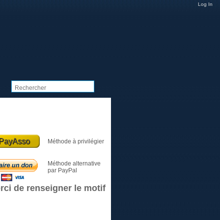
Log In
Dons et Cotisations
PayAsso
Méthode à privilégier
Méthode alternative
par PayPal
rci de renseigner le motif
Le club