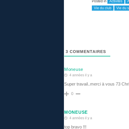
Posted in
Activités
A
Vie du club
Vie du s
3
COMMENTAIRES
Moneuse
4 années il y a
Super travail..merci à vous 73 Chr
0
MONEUSE
4 années il y a
top bravo !!!