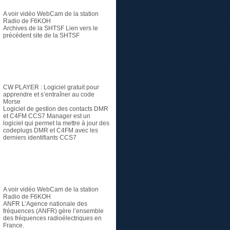
A voir vidéo
WebCam de la station
Radio de F6KOH
Archives de la SHTSF
Lien vers le
précédent site de la SHTSF
Logiciel
CW PLAYER
: Logiciel gratuit pour
apprendre et s’entraîner au code
Morse
Logiciel de gestion des contacts DMR
et C4FM
CCS7 Manager est un
logiciel qui permet la mettre à jour des
codeplugs DMR et C4FM avec les
derniers identifiants CCS7
Radioamateur
A voir vidéo
WebCam de la station
Radio de F6KOH
ANFR
L’Agence nationale des
fréquences (ANFR) gère l’ensemble
des fréquences radioélectriques en
France.