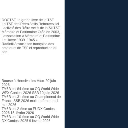
TSF et Radio ancienne
DOCTSF
Le grand livre de la TSF
La TSF des Rétro Actifs
Retrouvez ici
l’activité des Rétro Actifs de la SHTSF
Mémoire et Patrimoine
Crée en 2003,
l’association « Mémoire et Patrimoine
Le Havre 1939 -1945 » …
Radiofil
Association française des
amateurs de TSF et reproduction du
son
Articles récents
Bourse à Hermival les Vaux
20 juin
2026
TM6B est 84-éme au CQ World Wide
WPX Contest 2026 SSB
10 juin 2026
TM6B est 31-éme au Championnat de
France SSB 2026 multi-opérateurs
1
mai 2026
TM6B est 2-éme au EUDX Contest
2026
15 février 2026
TM6B est 10-éme au CQ World Wide
DX Contest 2025
9 février 2026