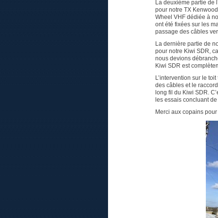
La deuxième partie de l
pour notre TX Kenwood q
Wheel VHF dédiée à no
ont été fixées sur les m
passage des câbles vers
La dernière partie de no
pour notre Kiwi SDR, car
nous devions débrancher
Kiwi SDR est complète
L’intervention sur le to
des câbles et le raccord
long fil du Kiwi SDR. C’
les essais concluant d
Merci aux copains pour l