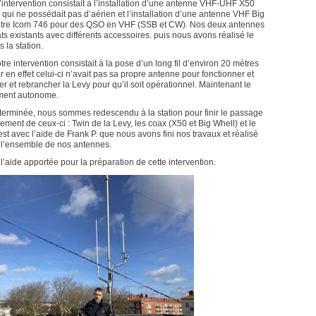
’intervention consistait à l’installation d’une antenne VHF-UHF X50
ui ne possédait pas d’aérien et l’installation d’une antenne VHF Big
tre Icom 746 pour des QSO en VHF (SSB et CW). Nos deux antennes
ats existants avec différents accessoires. puis nous avons réalisé le
 la station.
tre intervention consistait à la pose d’un long fil d’environ 20 mètres
 en effet celui-ci n’avait pas sa propre antenne pour fonctionner et
 et rebrancher la Levy pour qu’il soit opérationnel. Maintenant le
ment autonome.
it terminée, nous sommes redescendu à la station pour finir le passage
ement de ceux-ci : Twin de la Levy, les coax (X50 et Big Whell) et le
est avec l’aide de Frank P. que nous avons fini nos travaux et réalisé
e l’ensemble de nos antennes.
’aide apportée pour la préparation de cette intervention.