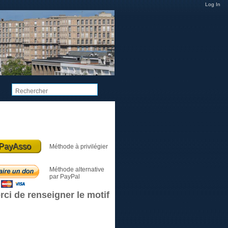
Log In
Dons et Cotisations
PayAsso
Méthode à privilégier
Méthode alternative
par PayPal
rci de renseigner le motif
Le club