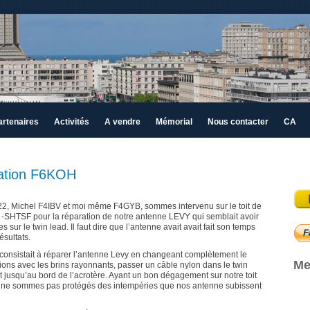
artenaires
Activités
A vendre
Mémorial
Nous contacter
CA
tation F6KOH
022, Michel F4IBV et moi même F4GYB, sommes intervenu sur le toit de
 -SHTSF pour la réparation de notre antenne LEVY qui semblait avoir
sur le twin lead. Il faut dire que l’antenne avait avait fait son temps
ésultats.
it consistait à réparer l’antenne Levy en changeant complètement le
Me
tions avec les brins rayonnants, passer un câble nylon dans le twin
t jusqu’au bord de l’acrotère. Ayant un bon dégagement sur notre toit
 ne sommes pas protégés des intempéries que nos antenne subissent