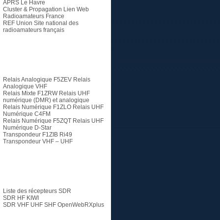
APRS Le Havre
Cluster & Propagation Lien Web
Radioamateurs France
REF Union
Site national des
radioamateurs français
Relais
Relais Analogique F5ZEV
Relais
Analogique VHF
Relais Mixte F1ZRW
Relais UHF
numérique (DMR) et analogique
Relais Numérique F1ZLO
Relais UHF
Numérique C4FM
Relais Numérique F5ZQT
Relais UHF
Numérique D-Star
Transpondeur F1ZIB Ri49
Transpondeur VHF – UHF
SDR
Liste des récepteurs SDR
SDR HF KIWI
SDR VHF UHF SHF
OpenWebRXplus