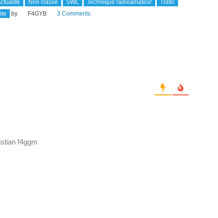
ctualité
Non classé
SWL
Technique radioamateur
Trafic
ite
by
F4GYB
3 Comments
istian f4ggm