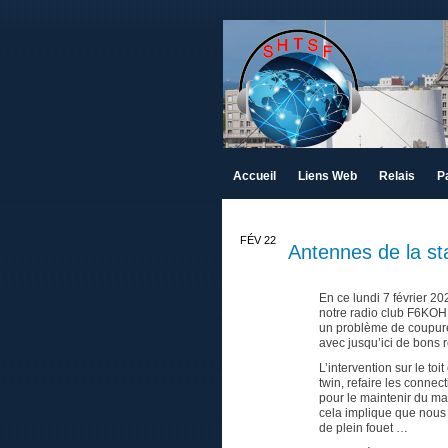
Accueil
Liens Web
Relais
P
FÉV 22
Antennes de la s
18
En ce lundi 7 février 2
notre radio club F6KOH
un problème de coupures 
avec jusqu’ici de bons r
L’intervention sur le to
twin, refaire les connec
pour le maintenir du ma
cela implique que nous
de plein fouet …