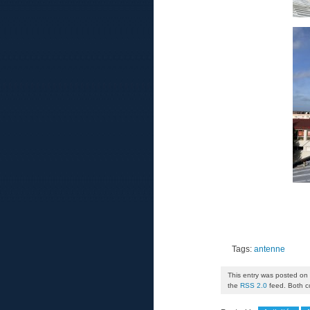
Tags:
antenne
This entry was posted on 
the
RSS 2.0
feed. Both c