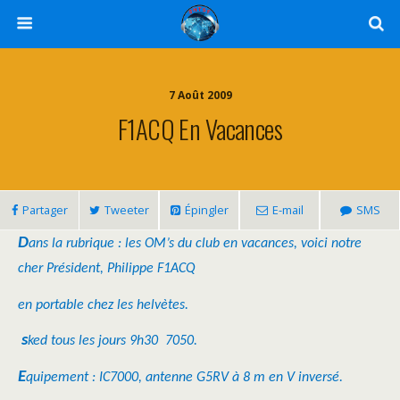
7 Août 2009
F1ACQ En Vacances
Partager
Tweeter
Épingler
E-mail
SMS
D
ans la rubrique : les OM’s du club en vacances, voici notre
cher Président, Philippe F1ACQ
en portable chez les helvètes.
s
ked tous les jours 9h30
7050.
E
quipement : IC7000, antenne G5RV à 8 m en V inversé.