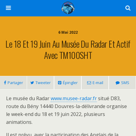
6 Mai 2022
Le 18 Et 19 Juin Au Musée Du Radar Et Actif
Avec TM100SHT
Partager
Tweeter
Épingler
E-mail
SMS
Le musée du Radar
www.musee-radar.fr
situé D83,
route du Bény 14440 Douvres-la-délivrande organise
le week-end du 18 et 19 juin 2022, plusieurs
animations.
Il est prévu, avec la participation des Anglais de la