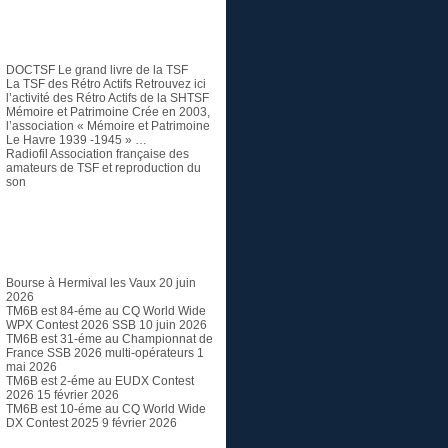
TSF et Radio ancienne
DOCTSF
Le grand livre de la TSF
La TSF des Rétro Actifs
Retrouvez ici
l’activité des Rétro Actifs de la SHTSF
Mémoire et Patrimoine
Crée en 2003,
l’association « Mémoire et Patrimoine
Le Havre 1939 -1945 » …
Radiofil
Association française des
amateurs de TSF et reproduction du
son
Articles récents
Bourse à Hermival les Vaux
20 juin
2026
TM6B est 84-éme au CQ World Wide
WPX Contest 2026 SSB
10 juin 2026
TM6B est 31-éme au Championnat de
France SSB 2026 multi-opérateurs
1
mai 2026
TM6B est 2-éme au EUDX Contest
2026
15 février 2026
TM6B est 10-éme au CQ World Wide
DX Contest 2025
9 février 2026