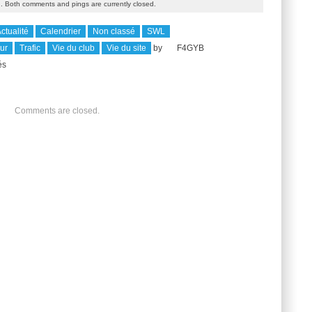
. Both comments and pings are currently closed.
ctualité
Calendrier
Non classé
SWL
ur
Trafic
Vie du club
Vie du site
by
F4GYB
sur
és
QSO
Normand
Comments are closed.
sur
80
M