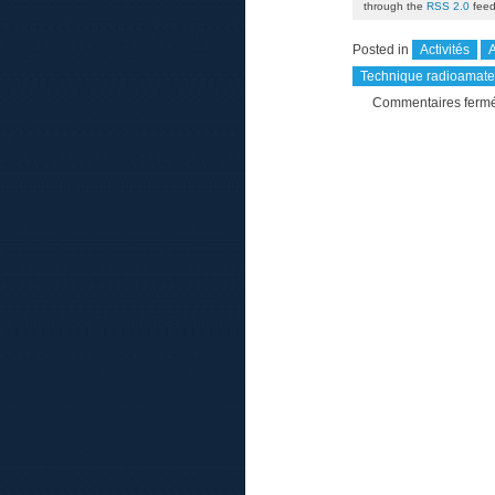
through the
RSS 2.0
feed
Posted in
Activités
A
Technique radioamate
Commentaires ferm