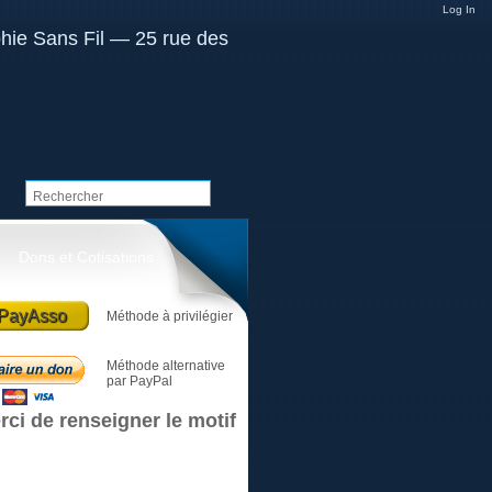
Log In
Dons et Cotisations
PayAsso
Méthode à privilégier
Méthode alternative
par PayPal
rci de renseigner le motif
Le club