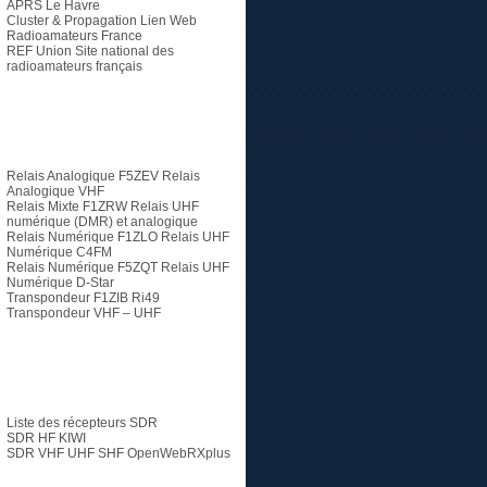
APRS Le Havre
Cluster & Propagation Lien Web
Radioamateurs France
REF Union
Site national des
radioamateurs français
Relais
Relais Analogique F5ZEV
Relais
Analogique VHF
Relais Mixte F1ZRW
Relais UHF
numérique (DMR) et analogique
Relais Numérique F1ZLO
Relais UHF
Numérique C4FM
Relais Numérique F5ZQT
Relais UHF
Numérique D-Star
Transpondeur F1ZIB Ri49
Transpondeur VHF – UHF
SDR
Liste des récepteurs SDR
SDR HF KIWI
SDR VHF UHF SHF
OpenWebRXplus