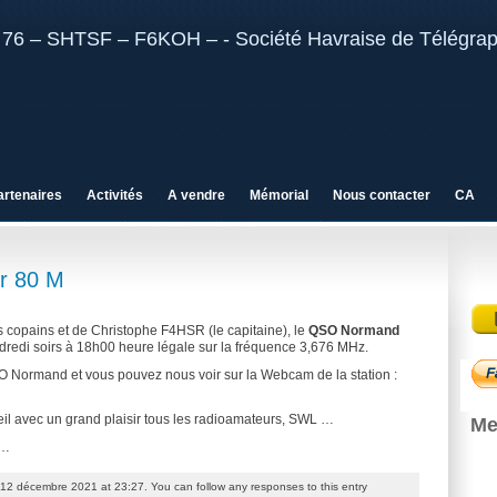
artenaires
Activités
A vendre
Mémorial
Nous contacter
CA
r 80 M
es copains et de Christophe F4HSR (le capitaine), le
QSO Normand
redi soirs à 18h00 heure légale sur la fréquence 3,676 MHz.
 Normand et vous pouvez nous voir sur la Webcam de la station :
 avec un grand plaisir tous les radioamateurs, SWL …
Me
 …
 12 décembre 2021 at 23:27. You can follow any responses to this entry