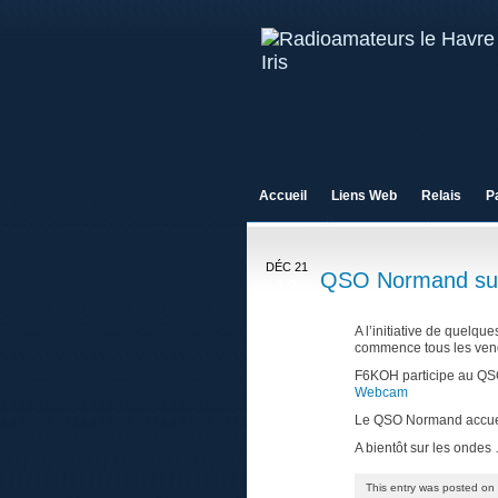
Accueil
Liens Web
Relais
P
DÉC 21
QSO Normand su
12
A l’initiative de quelqu
commence tous les vend
F6KOH participe au QSO
Webcam
Le QSO Normand accueil
A bientôt sur les ondes
This entry was posted on