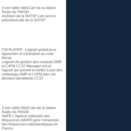
A voir vidéo
WebCam de la station
Radio de F6KOH
Archives de la SHTSF
Lien vers le
précédent site de la SHTSF
Logiciel
CW PLAYER
: Logiciel gratuit pour
apprendre et s’entraîner au code
Morse
Logiciel de gestion des contacts DMR
et C4FM
CCS7 Manager est un
logiciel qui permet la mettre à jour des
codeplugs DMR et C4FM avec les
derniers identifiants CCS7
Radioamateur
A voir vidéo
WebCam de la station
Radio de F6KOH
ANFR
L’Agence nationale des
fréquences (ANFR) gère l’ensemble
des fréquences radioélectriques en
France.