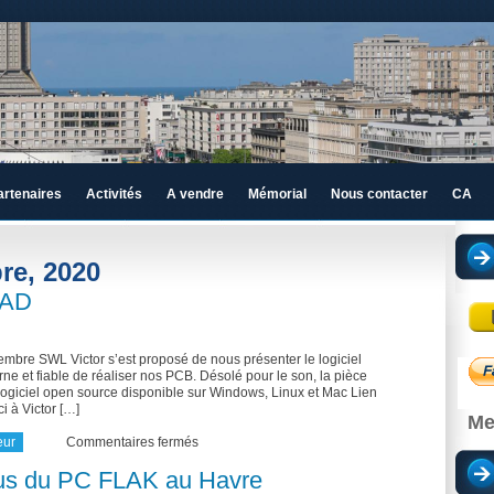
artenaires
Activités
A vendre
Mémorial
Nous contacter
CA
re, 2020
CAD
bre SWL Victor s’est proposé de nous présenter le logiciel
et fiable de réaliser nos PCB. Désolé pour le son, la pièce
ogiciel open source disponible sur Windows, Linux et Mac Lien
i à Victor […]
Me
sur
eur
Commentaires fermés
Présentation
de
us du PC FLAK au Havre
KiCAD