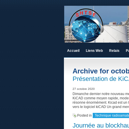
Accueil
Liens Web
Relais
P
Archive for octob
Présentation de Ki
27 octobre 2020
Dimanche dernier notre nouveau mem
KiCAD comme moyen rapide, moderne 
résonne énormément. Kicad est un l
vers le logiciel kiCAD Un grand merc
Posted in
Technique radioamat
Journée au blockha