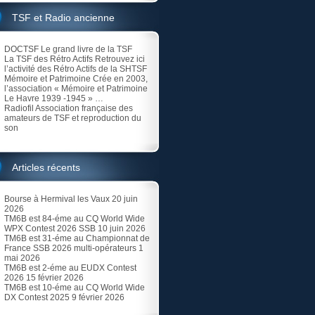
TSF et Radio ancienne
DOCTSF
Le grand livre de la TSF
La TSF des Rétro Actifs
Retrouvez ici
l’activité des Rétro Actifs de la SHTSF
Mémoire et Patrimoine
Crée en 2003,
l’association « Mémoire et Patrimoine
Le Havre 1939 -1945 » …
Radiofil
Association française des
amateurs de TSF et reproduction du
son
Articles récents
Bourse à Hermival les Vaux
20 juin
2026
TM6B est 84-éme au CQ World Wide
WPX Contest 2026 SSB
10 juin 2026
TM6B est 31-éme au Championnat de
France SSB 2026 multi-opérateurs
1
mai 2026
TM6B est 2-éme au EUDX Contest
2026
15 février 2026
TM6B est 10-éme au CQ World Wide
DX Contest 2025
9 février 2026