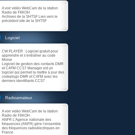
A voir vidéo
WebCam de la station
Radio de F6KOH
Archives de la SHTSF
Lien vers le
précédent site de la SHTSF
Logiciel
CW PLAYER
: Logiciel gratuit pour
apprendre et s’entraîner au code
Morse
Logiciel de gestion des contacts DMR
et C4FM
CCS7 Manager est un
logiciel qui permet la mettre à jour des
codeplugs DMR et C4FM avec les
derniers identifiants CCS7
Radioamateur
A voir vidéo
WebCam de la station
Radio de F6KOH
ANFR
L’Agence nationale des
fréquences (ANFR) gère l’ensemble
des fréquences radioélectriques en
France.