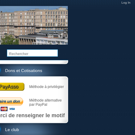
Log In
Dons et Cotisations
PayAsso
Méthode à privilégier
Méthode alternative
par PayPal
rci de renseigner le motif
Le club