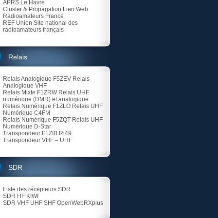
APRS Le Havre
Cluster & Propagation Lien Web
Radioamateurs France
REF Union
Site national des
radioamateurs français
Relais
Relais Analogique F5ZEV
Relais
Analogique VHF
Relais Mixte F1ZRW
Relais UHF
numérique (DMR) et analogique
Relais Numérique F1ZLO
Relais UHF
Numérique C4FM
Relais Numérique F5ZQT
Relais UHF
Numérique D-Star
Transpondeur F1ZIB Ri49
Transpondeur VHF – UHF
SDR
Liste des récepteurs SDR
SDR HF KIWI
SDR VHF UHF SHF
OpenWebRXplus