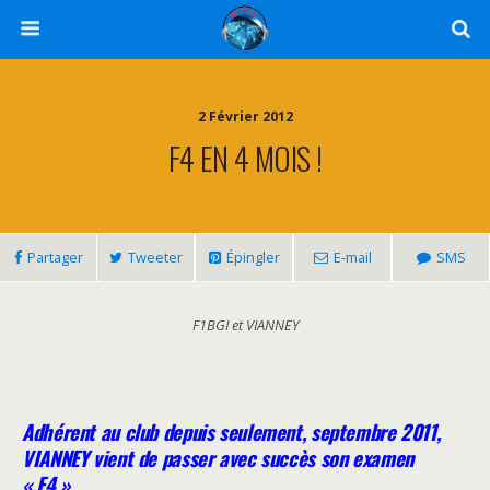
2 Février 2012
F4 EN 4 MOIS !
Partager
Tweeter
Épingler
E-mail
SMS
F1BGI et VIANNEY
Adhérent au club depuis seulement, septembre 2011,
VIANNEY vient de passer avec succès son
examen
« F4 »