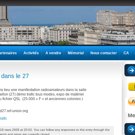
artenaires
Activités
A vendre
Mémorial
Nous contacter
CA
 dans le 27
a lieu une manifestation radioamateurs dans la salle
aillon (27) démo trafic tous modes, expo de matériel
du fichier QSL (25.000 « F » et anciennes colonies )
/ed27.ref-union.org
Me
trafic
18 mars 2009 at 20:02. You can follow any responses to this entry through the
nts and pings are currently closed.