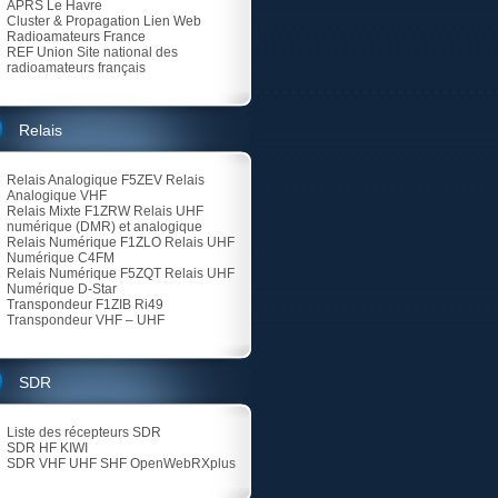
APRS Le Havre
Cluster & Propagation Lien Web
Radioamateurs France
REF Union
Site national des
radioamateurs français
Relais
Relais Analogique F5ZEV
Relais
Analogique VHF
Relais Mixte F1ZRW
Relais UHF
numérique (DMR) et analogique
Relais Numérique F1ZLO
Relais UHF
Numérique C4FM
Relais Numérique F5ZQT
Relais UHF
Numérique D-Star
Transpondeur F1ZIB Ri49
Transpondeur VHF – UHF
SDR
Liste des récepteurs SDR
SDR HF KIWI
SDR VHF UHF SHF
OpenWebRXplus