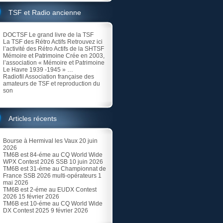
TSF et Radio ancienne
DOCTSF
Le grand livre de la TSF
La TSF des Rétro Actifs
Retrouvez ici
l’activité des Rétro Actifs de la SHTSF
Mémoire et Patrimoine
Crée en 2003,
l’association « Mémoire et Patrimoine
Le Havre 1939 -1945 » …
Radiofil
Association française des
amateurs de TSF et reproduction du
son
Articles récents
Bourse à Hermival les Vaux
20 juin
2026
TM6B est 84-éme au CQ World Wide
WPX Contest 2026 SSB
10 juin 2026
TM6B est 31-éme au Championnat de
France SSB 2026 multi-opérateurs
1
mai 2026
TM6B est 2-éme au EUDX Contest
2026
15 février 2026
TM6B est 10-éme au CQ World Wide
DX Contest 2025
9 février 2026