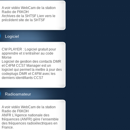
A voir vidéo
WebCam de la station
Radio de F6KOH
Archives de la SHTSF
Lien vers le
précédent site de la SHTSF
Logiciel
CW PLAYER
: Logiciel gratuit pour
apprendre et s’entraîner au code
Morse
Logiciel de gestion des contacts DMR
et C4FM
CCS7 Manager est un
logiciel qui permet la mettre à jour des
codeplugs DMR et C4FM avec les
derniers identifiants CCS7
Radioamateur
A voir vidéo
WebCam de la station
Radio de F6KOH
ANFR
L’Agence nationale des
fréquences (ANFR) gère l’ensemble
des fréquences radioélectriques en
France.