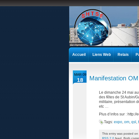
Accueil
Liens Web
Relais
P
MAR 09
Manifestation OM
18
Le dimanche 24 mai aur
des fêtes de St Aubin/G
militaire, présentation 
etc …
Plus d’infos sur : http:/
Tags:
expo
,
om
,
qsl
,
This entry was posted on 
RSS 2.0
feed. Both comme