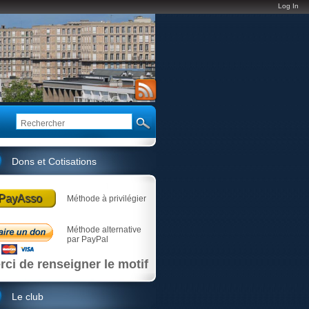
Log In
Dons et Cotisations
PayAsso
Méthode à privilégier
Méthode alternative
par PayPal
rci de renseigner le motif
Le club