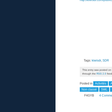
http://kiwisdr.com/public
Tags:
kiwisdr
,
SDR
This entry was posted on
through the
RSS 2.0
feed
Posted in
Activités
A
Non classé
SWL
F4GYB
4 Comme