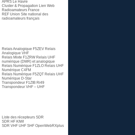
APRS Le Havre
Cluster & Propagation Lien Web
Radioamateurs France
REF Union
Site national des
radioamateurs français
Relais
Relais Analogique F5ZEV
Relais
Analogique VHF
Relais Mixte F1ZRW
Relais UHF
numérique (DMR) et analogique
Relais Numérique F1ZLO
Relais UHF
Numérique C4FM
Relais Numérique F5ZQT
Relais UHF
Numérique D-Star
Transpondeur F1ZIB Ri49
Transpondeur VHF – UHF
SDR
Liste des récepteurs SDR
SDR HF KIWI
SDR VHF UHF SHF
OpenWebRXplus