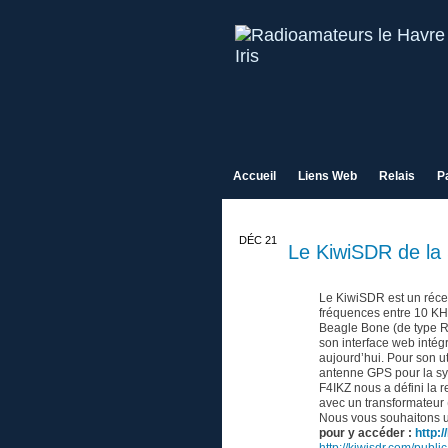
Accueil
Liens Web
Relais
P
DÉC 21
Le KiwiSDR de l
16
Le KiwiSDR est un réce
fréquences entre 10 KHz
Beagle Bone (de type Ra
son interface web inté
aujourd’hui. Pour son u
antenne GPS pour la sy
F4IKZ nous a défini la 
avec un transformateur 
Nous vous souhaitons u
pour y accéder :
http:/