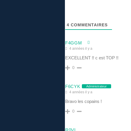
4
COMMENTAIRES
F4GGM
4 années il y a
EXCELLENT !! c est TOP !!
0
F6CYK
Administrateur
4 années il y a
Bravo les copains !
0
R0VI