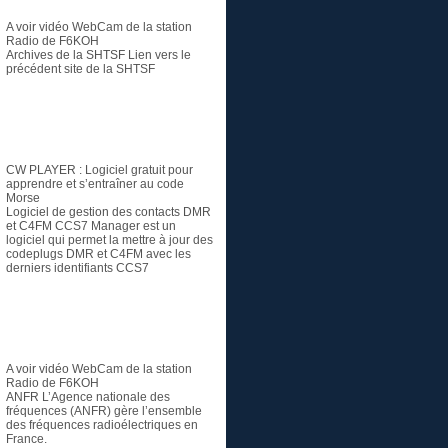
A voir vidéo
WebCam de la station
Radio de F6KOH
Archives de la SHTSF
Lien vers le
précédent site de la SHTSF
Logiciel
CW PLAYER
: Logiciel gratuit pour
apprendre et s’entraîner au code
Morse
Logiciel de gestion des contacts DMR
et C4FM
CCS7 Manager est un
logiciel qui permet la mettre à jour des
codeplugs DMR et C4FM avec les
derniers identifiants CCS7
Radioamateur
A voir vidéo
WebCam de la station
Radio de F6KOH
ANFR
L’Agence nationale des
fréquences (ANFR) gère l’ensemble
des fréquences radioélectriques en
France.