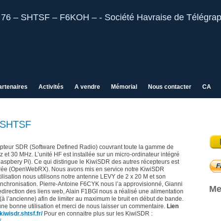
artenaires
Activités
A vendre
Mémorial
Nous contacter
CA
a SHTSF
pteur SDR (Software Defined Radio) couvrant toute la gamme de
 et 30 MHz. L’unité HF est installée sur un micro-ordinateur intégré
spbery Pi). Ce qui distingue le KiwiSDR des autres récepteurs est
grée (OpenWebRX). Nous avons mis en service notre KiwiSDR
tilisation nous utilisons notre antenne LEVY de 2 x 20 M et son
nchronisation. Pierre-Antoine F6CYK nous l’a approvisionné, Gianni
Me
redirection des liens web, Alain F1BGI nous a réalisé une alimentation
(à l’ancienne) afin de limiter au maximum le bruit en début de bande.
ne bonne utilisation et merci de nous laisser un commentaire.
Lien
/kiwisdr.shtsf.fr/
Pour en connaitre plus sur les KiwiSDR :