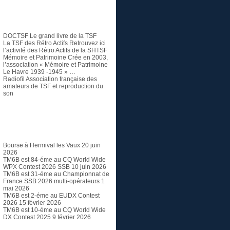
TSF et Radio ancienne
DOCTSF
Le grand livre de la TSF
La TSF des Rétro Actifs
Retrouvez ici
l’activité des Rétro Actifs de la SHTSF
Mémoire et Patrimoine
Crée en 2003,
l’association « Mémoire et Patrimoine
Le Havre 1939 -1945 » …
Radiofil
Association française des
amateurs de TSF et reproduction du
son
Articles récents
Bourse à Hermival les Vaux
20 juin
2026
TM6B est 84-éme au CQ World Wide
WPX Contest 2026 SSB
10 juin 2026
TM6B est 31-éme au Championnat de
France SSB 2026 multi-opérateurs
1
mai 2026
TM6B est 2-éme au EUDX Contest
2026
15 février 2026
TM6B est 10-éme au CQ World Wide
DX Contest 2025
9 février 2026