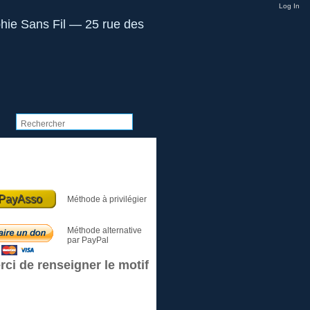
Log In
Dons et Cotisations
PayAsso
Méthode à privilégier
Méthode alternative
par PayPal
rci de renseigner le motif
Le club