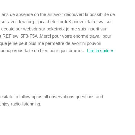
0 ans de absense on the air avoir decouvert la possibilite de
dr avec kiwi org ; jai achete l ordi X pouvoir faire swl sur
ecoute sur websdr sur poketrxtx je me suis inscrit sur
REF swl 5F3-F5A .Merci pour votre enorme travail pour
o que je ne peut plus me permettre de avoir ni pouvoir
aucoup vous faite du bien pour qui comme
…
Lire la suite »
sitate to follow up us all observations,questions and
joy radio listenning.