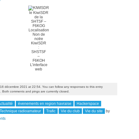
/
le KiwiSDR
de la
SHTSF –
F6KOG
Localisation
Non de
notre
KiwiSDR
:
SHSTSF
–
F6KOH
L’interface
web
 16 décembre 2021 at 22:54. You can follow any responses to this entry
. Both comments and pings are currently closed.
ctualité
évenements en region havraise
Hackerspace
Technique radioamateur
Trafic
Vie du club
Vie du site
by
nts