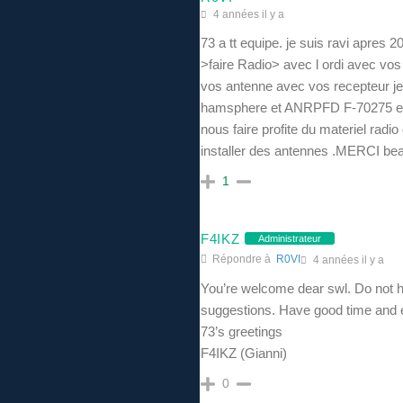
4 années il y a
73 a tt equipe. je suis ravi apres 2
>faire Radio> avec l ordi avec vos s
vos antenne avec vos recepteur je 
hamsphere et ANRPFD F-70275 et 
nous faire profite du materiel radi
installer des antennes .MERCI be
1
F4IKZ
Administrateur
Répondre à
R0VI
4 années il y a
You’re welcome dear swl. Do not he
suggestions. Have good time and en
73’s greetings
F4IKZ (Gianni)
0